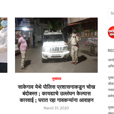
Sea
for:
RE
जागत
अभिव
भुसा
भुसावळ
चौकश
साकेगाव येथे पोलिस प्रशासनाकडून चोख
नसता
बंदोबस्त ; कायद्याचे उल्लंघन केल्यास
कर्म
कारवाई ; घरात रहा गावकऱ्यांना आवाहन
भुसा
Posted
March 31, 2020
on
सोह