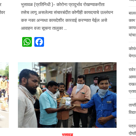
र
भुसावळ (प्रतिनिधी )- कोरोना प्रादुर्भाव रोखण्याकरीता
मीवर
तसेच लागू असलेल्या संचारबंदीत कोणीही कायदयाचे उल्लंघन
बालक
करु नका अन्यथा कायदेशीर कारवाई करण्यात येईल असे
काम 
कायद्
आवाहन वजा सूचना तालुका …
यांच
W
F
h
a
कोयं
येणार
at
c
s
e
रावेर
आमदा
A
b
दखल;
p
o
प्रश
p
o
ताप्त
k
विद्य
पत्र
दोघांव
भुसावळ