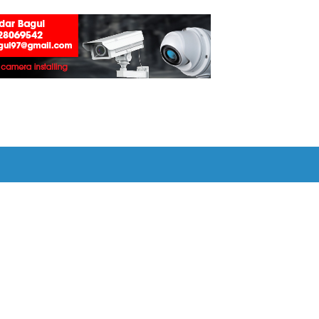
ा शिवसेनेची आग्रही मागणी !
-दोघांना अटक, २२४० रुपये व साहित्य जप्त :
ार प्रदान :