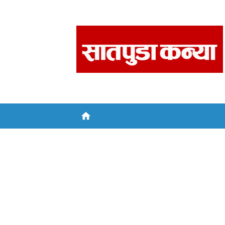
Skip
to
content
home
भुसावळ
संपादकीय
तब्बल ३३४ राजकीय पक्षांची नोंदणी रद्द : नि
भुसावळ व