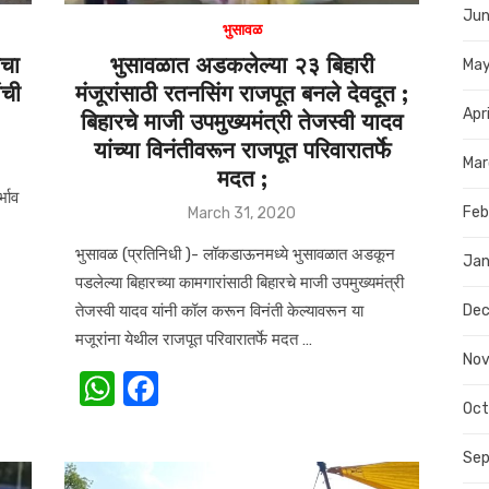
Jun
भुसावळ
चा
भुसावळात अडकलेल्या २३ बिहारी
Ma
ंची
मंजूरांसाठी रतनसिंग राजपूत बनले देवदूत ;
Apr
बिहारचे माजी उपमुख्यमंत्री तेजस्वी यादव
यांच्या विनंतीवरून राजपूत परिवारातर्फे
Mar
मदत ;
्भाव
Posted
Feb
March 31, 2020
on
भुसावळ (प्रतिनिधी )- लॉकडाऊनमध्ये भुसावळात अडकून
Jan
पडलेल्या बिहारच्या कामगारांसाठी बिहारचे माजी उपमुख्यमंत्री
तेजस्वी यादव यांनी कॉल करून विनंती केल्यावरून या
De
मजूरांना येथील राजपूत परिवारातर्फे मदत …
No
W
F
Oct
h
a
at
c
Se