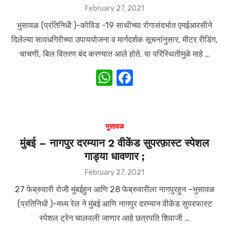
Posted
February 27, 2021
k
on
भुसावळ (प्रतिनिधी )-कोविड -19 साथीच्या रोगासंदर्भात एमईआरसीने
दिलेल्या सावधगिरीच्या उपाययोजना व मार्गदर्शक सूचनांनुसार, मीटर रीडिंग,
चाचणी, बिल वितरण बंद करण्यात आले होते. या परिस्थितीमुळे माहे …
W
F
h
a
at
c
s
e
भुसावळ
A
b
मुंबई – नागपुर दरम्यान 2 वीकेंड सुपरफ़ास्ट स्पेशल
गाड्या धावणार ;
p
o
p
o
Posted
February 27, 2021
on
k
27 फेब्रुवारी रोजी मुंबईहुन आणि 28 फेब्रुवारीला नागपुरहुन –भुसावळ
(प्रतिनिधी )-मध्य रेल ने मुंबई आणि नागपुर दरम्यान वीकेंड सुपरफास्ट
स्पेशल ट्रेन चालवली जाणार आहे छत्रपति शिवाजी …