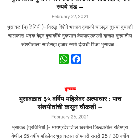
रुपये दंड –
p
o
p
o
Posted
February 27, 2021
on
k
भुसावळ (प्रतिनिधी )- विरुद्ध दिशेने भरधाव दुचाकी चालवून दुसर्‍या दुचाकी
चालकास धडक देवून दुचाकींचे नुकसान केल्याप्रकरणी दाखल गुन्ह्यातील
संशयीताला साडेसहा हजार रुपये दंडाची शिक्षा भुसावळ …
W
F
h
a
at
c
s
e
भुसावळ
A
b
भुसावळात ३५ वर्षिय महिलेवर अत्याचार : पाच
संशयीतांची कसून चौकशी –
p
o
p
o
Posted
February 26, 2021
on
k
भुसावळ (प्रतिनिधी )- मध्यप्रदेशातील खरगोन जिल्ह्यातील रहिमपुरा
येथील 35 वर्षीय महिलेवर भुसावळात सोमवारी रात्री 25 ते 30 वर्षीय