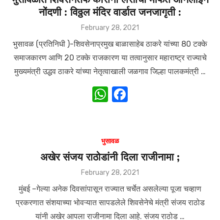
नोंदणी : विठ्ठल मंदिर वार्डात जनजागृती :
p
o
p
o
Posted
February 28, 2021
on
k
भुसावळ (प्रतिनिधी )-शिवसेनाप्रमुख बाळासाहेब ठाकरे यांच्या 80 टक्के
समाजकारण आणि 20 टक्के राजकारण या तत्वानुसार महाराष्ट्र राज्याचे
मुख्यमंत्री उद्धव ठाकरे यांच्या नेतृत्वाखाली जळगाव जिल्हा पालकमंत्री …
W
F
h
a
at
c
s
e
भुसावळ
A
b
अखेर संजय राठोडांनी दिला राजीनामा ;
p
o
Posted
February 28, 2021
on
p
o
मुंबई –गेल्या अनेक दिवसांपासून राज्यात चर्चेत असलेल्या पूजा चव्हाण
k
प्रकरणात संशयाच्या भोवऱ्यात सापडलेले शिवसेनेचे मंत्री संजय राठोड
यांनी अखेर आपला राजीनामा दिला आहे. संजय राठोड …