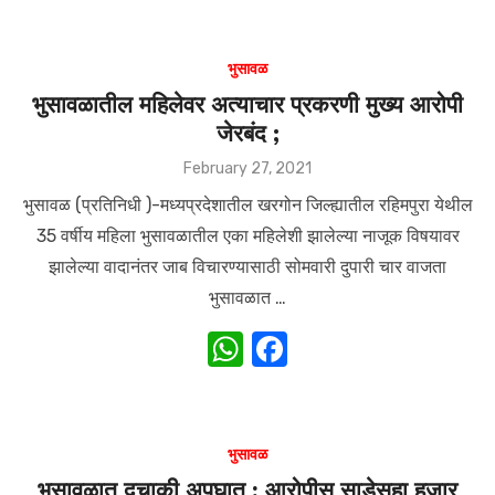
at
c
s
e
भुसावळ
A
b
भुसावळातील महिलेवर अत्याचार प्रकरणी मुख्य आरोपी
जेरबंद ;
p
o
p
o
Posted
February 27, 2021
on
k
भुसावळ (प्रतिनिधी )-मध्यप्रदेशातील खरगोन जिल्ह्यातील रहिमपुरा येथील
35 वर्षीय महिला भुसावळातील एका महिलेशी झालेल्या नाजूक विषयावर
झालेल्या वादानंतर जाब विचारण्यासाठी सोमवारी दुपारी चार वाजता
भुसावळात …
W
F
h
a
at
c
s
e
भुसावळ
A
b
भुसावळात दुचाकी अपघात : आरोपीस साडेसहा हजार