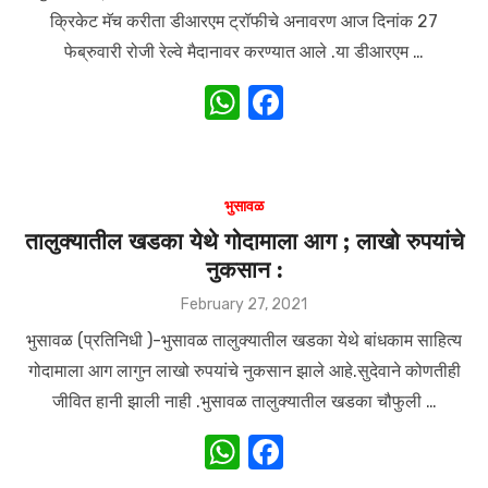
k
क्रिकेट मॅच करीता डीआरएम ट्रॉफीचे अनावरण आज दिनांक 27
फेब्रुवारी रोजी रेल्वे मैदानावर करण्यात आले .या डीआरएम …
W
F
h
a
at
c
s
e
भुसावळ
A
b
तालुक्यातील खडका येथे गोदामाला आग ; लाखो रुपयांचे
नुकसान :
p
o
p
o
Posted
February 27, 2021
on
k
भुसावळ (प्रतिनिधी )-भुसावळ तालुक्यातील खडका येथे बांधकाम साहित्य
गोदामाला आग लागुन लाखो रुपयांचे नुकसान झाले आहे.सुदेवाने कोणतीही
जीवित हानी झाली नाही .भुसावळ तालुक्यातील खडका चौफुली …
W
F
h
a