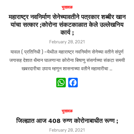
भुसावळ
महाराष्ट्र नवनिर्माण सेनेच्यावतीने पत्रकार शब्बीर खान
यांचा सत्कार ;कोरोना संकटकाळात केले उल्लेखनिय
कार्य ;
Posted
February 28, 2021
on
यावल ( प्रतिनिधी ) –येथील महाराष्ट्र नवनिर्माण सेनेच्या वतीने संपुर्ण
जगासह देशात थैमान घालणाऱ्या कोरोना बिषाणु संसर्गाच्या संकटा समयी
खबरदारीचा उपाय म्हणुन शासनाच्या वतीने महामारीचा …
W
F
h
a
at
c
s
e
भुसावळ
A
b
जिल्ह्यात आज 408 रुग्ण कोरोनाबाधीत रूग्ण ;
p
o
Posted
February 28, 2021