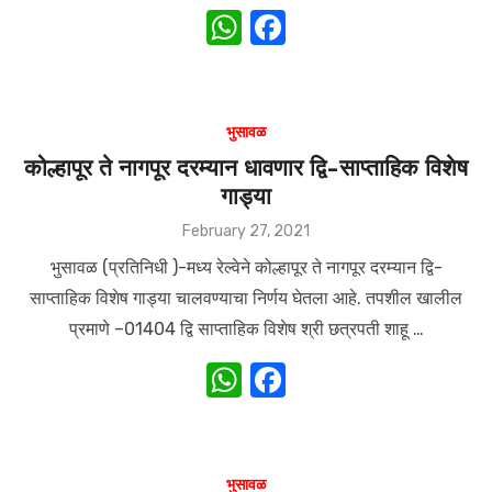
W
F
h
a
at
c
s
e
भुसावळ
A
b
कोल्हापूर ते नागपूर दरम्यान धावणार द्वि-साप्ताहिक विशेष
गाड्या
p
o
p
o
Posted
February 27, 2021
on
k
भुसावळ (प्रतिनिधी )-मध्य रेल्वेने कोल्हापूर ते नागपूर दरम्यान द्वि-
साप्ताहिक विशेष गाड्या चालवण्याचा निर्णय घेतला आहे. तपशील खालील
प्रमाणे –01404 द्वि साप्ताहिक विशेष श्री छत्रपती शाहू …
W
F
h
a
at
c
s
e
भुसावळ