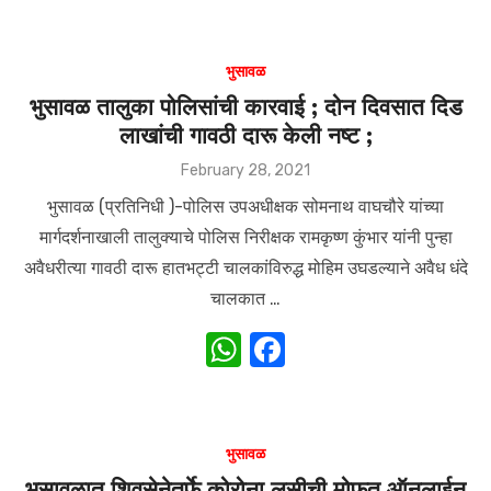
h
a
at
c
s
e
भुसावळ
A
b
भुसावळ तालुका पोलिसांची कारवाई ; दोन दिवसात दिड
लाखांची गावठी दारू केली नष्ट ;
p
o
p
o
Posted
February 28, 2021
on
k
भुसावळ (प्रतिनिधी )-पोलिस उपअधीक्षक सोमनाथ वाघचौरे यांच्या
मार्गदर्शनाखाली तालुक्याचे पोलिस निरीक्षक रामकृष्ण कुंभार यांनी पुन्हा
अवैधरीत्या गावठी दारू हातभट्टी चालकांविरुद्ध मोहिम उघडल्याने अवैध धंदे
चालकात …
W
F
h
a
at
c
s
e
भुसावळ
A
b
भुसावळात शिवसेनेतर्फे कोरोना लसीची मोफत ऑनलाईन