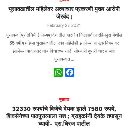
A
b
भुसावळातील महिलेवर अत्याचार प्रकरणी मुख्य आरोपी
जेरबंद ;
p
o
p
o
Posted
February 27, 2021
on
k
भुसावळ (प्रतिनिधी )-मध्यप्रदेशातील खरगोन जिल्ह्यातील रहिमपुरा येथील
35 वर्षीय महिला भुसावळातील एका महिलेशी झालेल्या नाजूक विषयावर
झालेल्या वादानंतर जाब विचारण्यासाठी सोमवारी दुपारी चार वाजता
भुसावळात …
W
F
h
a
at
c
s
e
भुसावळ
A
b
32330 रुपयांचे विजेचे देयक झाले 7580 रुपये,
शिवसेनेच्या पाठपुराव्याला यश ; ग्राहकांनी देयके तपासून
p
o
घ्यावी- प्रा.धिरज पाटील
p
o