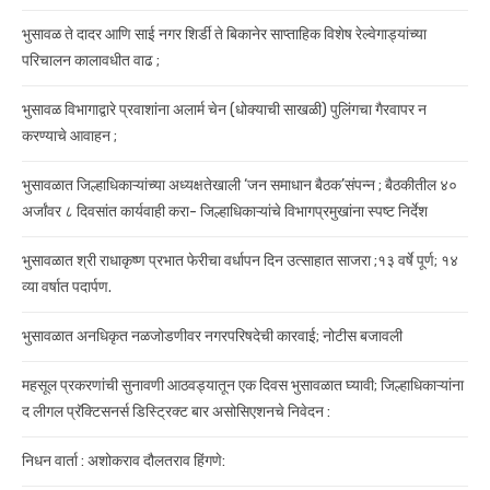
भुसावळ ते दादर आणि साई नगर शिर्डी ते बिकानेर साप्ताहिक विशेष रेल्वेगाड्यांच्या
परिचालन कालावधीत वाढ ;
भुसावळ विभागाद्वारे प्रवाशांना अलार्म चेन (धोक्याची साखळी) पुलिंगचा गैरवापर न
करण्याचे आवाहन ;
भुसावळात जिल्हाधिकाऱ्यांच्या अध्यक्षतेखाली ‘जन समाधान बैठक’संपन्न ; बैठकीतील ४०
अर्जांवर ८ दिवसांत कार्यवाही करा- जिल्हाधिकाऱ्यांचे विभागप्रमुखांना स्पष्ट निर्देश
भुसावळात श्री राधाकृष्ण प्रभात फेरीचा वर्धापन दिन उत्साहात साजरा ;१३ वर्षे पूर्ण; १४
व्या वर्षात पदार्पण.
भुसावळात अनधिकृत नळजोडणीवर नगरपरिषदेची कारवाई; नोटीस बजावली
महसूल प्रकरणांची सुनावणी आठवड्यातून एक दिवस भुसावळात घ्यावी; जिल्हाधिकाऱ्यांना
द लीगल प्रॅक्टिसनर्स डिस्ट्रिक्ट बार असोसिएशनचे निवेदन :
निधन वार्ता : अशोकराव दौलतराव हिंगणे: