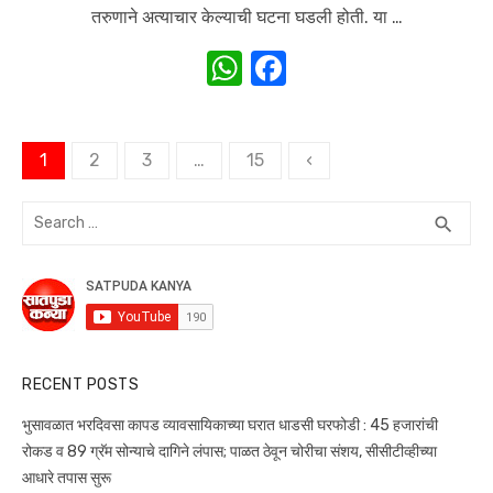
तरुणाने अत्याचार केल्याची घटना घडली होती. या …
W
F
h
a
at
c
Posts
1
2
3
…
15
‹
s
e
navigation
A
b
Search
SEA
search
p
o
for:
p
o
k
RECENT POSTS
भुसावळात भरदिवसा कापड व्यावसायिकाच्या घरात धाडसी घरफोडी : 45 हजारांची
रोकड व 89 ग्रॅम सोन्याचे दागिने लंपास; पाळत ठेवून चोरीचा संशय, सीसीटीव्हीच्या
आधारे तपास सुरू