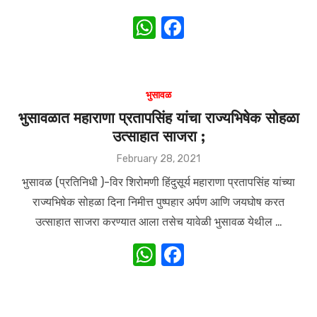
W
F
h
a
at
c
s
e
भुसावळ
A
b
भुसावळात महाराणा प्रतापसिंह यांचा राज्यभिषेक सोहळा
उत्साहात साजरा ;
p
o
p
o
Posted
February 28, 2021
on
k
भुसावळ (प्रतिनिधी )-विर शिरोमणी हिंदुसूर्य महाराणा प्रतापसिंह यांच्या
राज्यभिषेक सोहळा दिना निमीत्त पुष्पहार अर्पण आणि जयघोष करत
उत्साहात साजरा करण्यात आला तसेच यावेळी भुसावळ येथील …
W
F
h
a
at
c