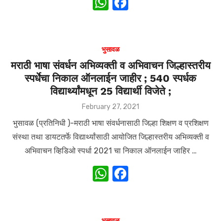
W
F
h
a
at
c
s
e
भुसावळ
A
b
मराठी भाषा संवर्धन अभिव्यक्ती व अभिवाचन जिल्हास्तरीय
स्पर्धेचा निकाल ऑनलाईन जाहीर ; 540 स्पर्धक
p
o
विद्यार्थ्यांमधून 25 विद्यार्थी विजेते ;
p
o
Posted
February 27, 2021
k
on
भुसावळ (प्रतिनिधी )-मराठी भाषा संवर्धनासाठी जिल्हा शिक्षण व प्रशिक्षण
संस्था तथा डायटतर्फे विद्यार्थ्यांसाठी आयोजित जिल्हास्तरीय अभिव्यक्ती व
अभिवाचन व्हिडिओ स्पर्धा 2021 चा निकाल ऑनलाईन जाहिर …
W
F
h
a
at
c
s
e
भुसावळ