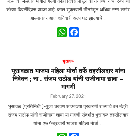
k
जळगाव जिल्ह्यात मागील गेल्या काही दिवसांपासून कोरोनाच्या नव्या रुग्णांची
संख्या दिवसेंदिवस वाढत आहे. काल शुक्रवारी तीनशेहून अधिक रुग्ण समोर
आल्यानंतर आज शनिवारी अल्प घट झाल्याचे …
W
F
h
a
at
c
s
e
भुसावळ
A
b
भुसावळात भाजपा महिला मोर्चा तर्फे तहसीलदार यांना
निवेदन ; ना . संजय राठोड यांनी राजीनामा द्यावा –
p
o
मागणी
p
o
Posted
February 27, 2021
k
on
भुसावळ (प्रतिनिधी )-पुजा चव्हाण आत्महत्या प्रकरणी राज्याचे वन मंत्री
संजय राठोड यांनी राजीनामा द्यावा या मागणी संदर्भात भुसावळ तहसीलदार
यांना २७ फेब्रुवारी भाजपा महिला मोर्चा …