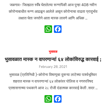
on
p
o
जळगाव- जिल्ह्यात स्वॕब घेतलेल्या रूग्णांपैकी आज पुन्हा 408 नवीन
k
कोरोनाबाधीत रूग्ण आढळून आलेले असून कोरोनाचा वाढता प्रादुर्भाव
लक्षात घेता जनतेने आता मास्क लावणे आणि अधिक …
W
F
h
a
at
c
s
e
भुसावळ
A
b
भुसावळात मास्क न वापरणाऱ्यां ६४ लोकांविरुद्ध कारवाई ;
p
o
Posted
February 28, 2021
on
p
o
भुसावळ (प्रतिनिधी )-कोरोना विषाणूचा दुसऱ्या लाटेच्या पार्श्वभूमिवर
k
शहरात मास्क न वापरणाऱ्यां ६४ लोकांवर पोलिस व नगरपरिषद
प्रशासनाच्या पथकाने आज २८ रोजी दंडात्मक कारवाई केली .सदर …
W
F