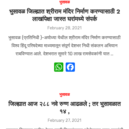
s
e
भुसावळ
A
b
भुसावळ जिल्ह्यात श्रीराम मंदिर निर्माण करण्यासाठी 2
लाखांपेक्षा जास्त घरांमध्ये संपर्क
p
o
p
o
Posted
February 28, 2021
on
k
भुसावळ (प्रतिनिधी )-अयोध्या येथील श्रीराम मंदिर निर्माण करण्यासाठी
विश्व हिंदू परिषदेच्या माध्यमातून संपूर्ण देशभर निधी संकलन अभियान
राबविण्यात आले. देशभरात सुमारे 10 लाख रामसेवकांनी यात …
W
F
h
a
at
c
s
e
भुसावळ
A
b
जिल्ह्यात आज २८८ नवे रुग्ण आढळले ; तर भुसावळात
१४ ,
p
o
p
o
Posted
February 27, 2021
on