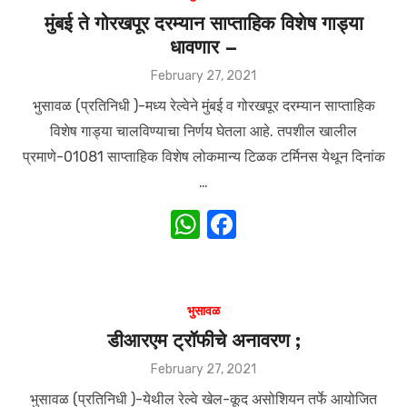
A
b
मुंबई ते गोरखपूर दरम्यान साप्ताहिक विशेष गाड्या
धावणार –
p
o
p
o
Posted
February 27, 2021
on
k
भुसावळ (प्रतिनिधी )-मध्य रेल्वेने मुंबई व गोरखपूर दरम्यान साप्ताहिक
विशेष गाड्या चालविण्याचा निर्णय घेतला आहे. तपशील खालील
प्रमाणे-01081 साप्ताहिक विशेष लोकमान्य टिळक टर्मिनस येथून दिनांक
…
W
F
h
a
at
c
s
e
भुसावळ
A
b
डीआरएम ट्रॉफीचे अनावरण ;
p
o
Posted
February 27, 2021
on
p
o
भुसावळ (प्रतिनिधी )-येथील रेल्वे खेल-कूद असोशियन तर्फे आयोजित