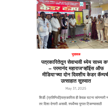
s
e
A
b
p
o
p
o
k
भुसावळ
पत्रकारितेतून सेवाभावी ध्येय साध्य क
– परमानंद महाराज‘व्हॉईस ऑफ
मीडिया’च्या दोन दिवशीय केडर कॅम्पच
उत्साहात सुरुवात
Posted
May 31, 2025
on
शिर्डी: (प्रतिनिधी)पत्रकारिता ही केवळ घटना सांगणारी नव
तर दिशा देणारी असावी. स्पर्धेच्या युगात टिकण्यासाठी