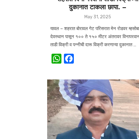
दुकानात टाकला छापा. –
Posted
May 31, 2025
on
यावल – शहरात बोरावल गेट परिसरात मेन रोडवर म्हसोब
देवस्थान पासून १०० ते १५० मीटर अंतरावर विनापरवान
ताडी विक्री व पन्नीची दारू विक्री करणाऱ्या दुकानात …
W
F
h
a
at
c
s
e
A
b
p
o
p
o
k