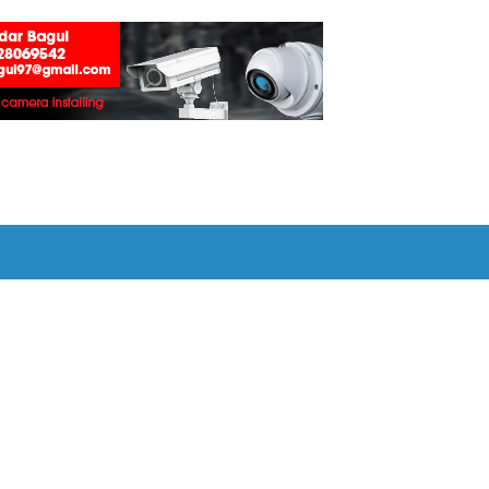
ा शिवसेनेची आग्रही मागणी !
-दोघांना अटक, २२४० रुपये व साहित्य जप्त :
ार प्रदान :