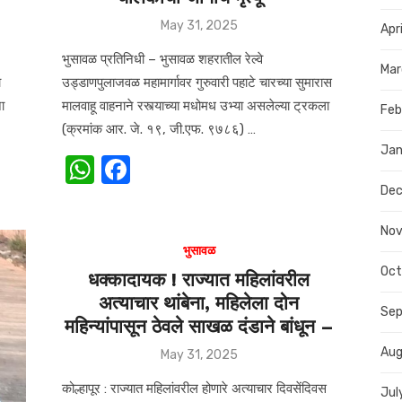
Posted
May 31, 2025
Apr
on
भुसावळ प्रतिनिधी – भुसावळ शहरातील रेल्वे
Mar
ा
उड्डाणपुलाजवळ महामार्गावर गुरुवारी पहाटे चारच्या सुमारास
ा
मालवाहू वाहनाने रस्त्याच्या मधोमध उभ्या असलेल्या ट्रकला
Feb
(क्रमांक आर. जे. १९, जी.एफ. ९७८६) …
Jan
W
F
h
a
De
at
c
No
s
e
भुसावळ
Oct
A
b
धक्कादायक ! राज्यात महिलांवरील
अत्याचार थांबेना, महिलेला दोन
p
o
Se
महिन्यांपासून ठेवले साखळ दंडाने बांधून –
p
o
Aug
Posted
May 31, 2025
k
on
कोल्हापूर : राज्यात महिलांवरील होणारे अत्याचार दिवसेंदिवस
Jul