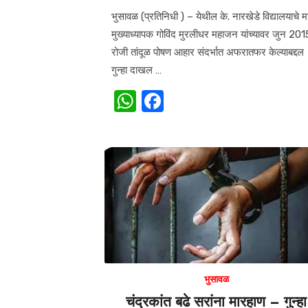
on
भुसावळ (प्रतिनिधी ) – येथील के. नारखेडे विद्यालयाचे म
मुख्याध्यापक गोविंद मुरलीधर महाजन यांच्यावर जुन 201
रोजी तांदूळ पोषण आहार संदर्भात अफरातफर केल्याबद्दल
गुन्हा दाखल …
W
F
h
a
at
c
s
e
A
b
p
o
p
o
k
भुसावळ
चंद्रकांत बढे सरांना मारहाण – गुन्हा