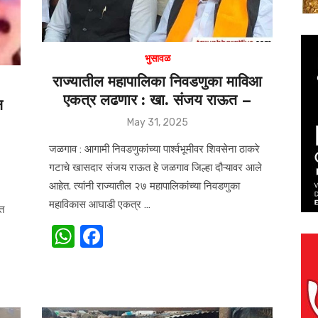
p
o
k
भुसावळ
राज्यातील महापालिका निवडणुका माविआ
एकत्र लढणार : खा. संजय राऊत –
न
!
Posted
May 31, 2025
on
जळगाव : आगामी निवडणुकांच्या पार्श्वभूमीवर शिवसेना ठाकरे
गटाचे खासदार संजय राऊत हे जळगाव जिल्हा दौऱ्यावर आले
आहेत. त्यांनी राज्यातील २७ महापालिकांच्या निवडणुका
महाविकास आघाडी एकत्र …
ात
W
F
h
a
at
c
s
e