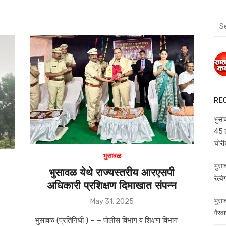
Sea
for:
RE
भुसा
45 ह
चोरी
भुसावळ
भुसा
भुसावळ येथे राज्यस्तरीय आरएसपी
रेल्
अधिकारी प्रशिक्षण दिमाखात संपन्न
Posted
भुसाव
May 31, 2025
on
गैरव
भुसावळ (प्रतिनिधी ) – – पोलीस विभाग व शिक्षण विभाग