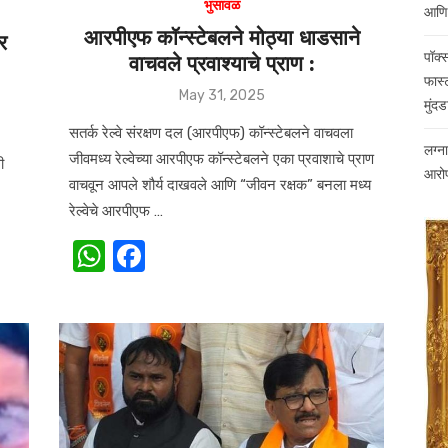
भुसावळ
आणि 
आरपीएफ कॉन्स्टेबलने मोठ्या धाडसाने
र
पॉक्
वाचवले प्रवाश्याचे प्राण :
फास्ट
Posted
May 31, 2025
मुंदड
on
सतर्क रेल्वे संरक्षण दल (आरपीएफ) कॉन्स्टेबलने वाचवला
लग्न
जीवमध्य रेल्वेच्या आरपीएफ कॉन्स्टेबलने एका प्रवाशाचे प्राण
ी
आरोपी
वाचवून आपले शौर्य दाखवले आणि “जीवन रक्षक” बनला मध्य
रेल्वेचे आरपीएफ …
W
F
h
a
at
c
s
e
A
b
p
o