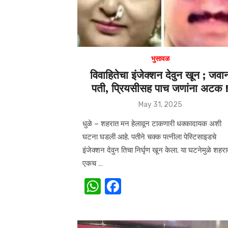
k
भुसावळ
विवाहितेचा इंजेक्शन देवुन खून ; जवा
पती, प्रियसीसह पाच जणांना अटक 
Posted
May 31, 2025
on
धुळे – शहरात मन हेलावून टाकणारी धक्कादायक अशी
घटना घडली आहे. पतीने चक्क पत्नीला पेस्टिसाइडचे
इंजेक्शन देवुन तिचा निर्घृण खून केला. या घटनेमुळे शहर
एकच …
W
F
h
a
at
c