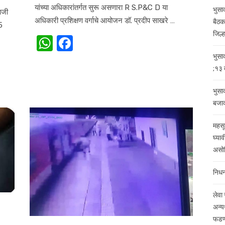
यांच्या अधिकारांतर्गत सुरू असणारा R S.P&C D या
भुसा
ाजी
अधिकारी प्रशिक्षण वर्गाचे आयोजन डॉ. प्रदीप साखरे …
बैठक
5
जिल्ह
W
F
h
a
भुसा
;१३ व
at
c
s
e
भुसा
A
b
बजा
p
o
महसू
p
o
घ्याव
असोस
k
निधन
लेवा
अन्यथ
फडणव