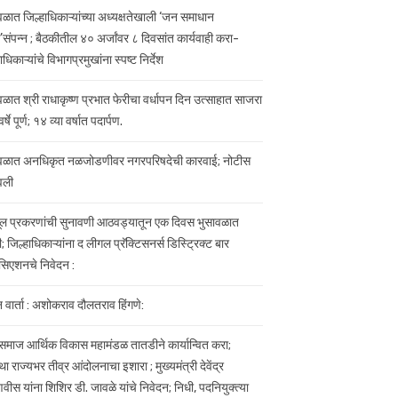
वळात जिल्हाधिकाऱ्यांच्या अध्यक्षतेखाली ‘जन समाधान
’संपन्न ; बैठकीतील ४० अर्जांवर ८ दिवसांत कार्यवाही करा-
ाधिकाऱ्यांचे विभागप्रमुखांना स्पष्ट निर्देश
वळात श्री राधाकृष्ण प्रभात फेरीचा वर्धापन दिन उत्साहात साजरा
र्षे पूर्ण; १४ व्या वर्षात पदार्पण.
वळात अनधिकृत नळजोडणीवर नगरपरिषदेची कारवाई; नोटीस
वली
ल प्रकरणांची सुनावणी आठवड्यातून एक दिवस भुसावळात
ी; जिल्हाधिकाऱ्यांना द लीगल प्रॅक्टिसनर्स डिस्ट्रिक्ट बार
िएशनचे निवेदन :
 वार्ता : अशोकराव दौलतराव हिंगणे:
 समाज आर्थिक विकास महामंडळ तातडीने कार्यान्वित करा;
ा राज्यभर तीव्र आंदोलनाचा इशारा ; मुख्यमंत्री देवेंद्र
ीस यांना शिशिर डी. जावळे यांचे निवेदन; निधी, पदनियुक्त्या