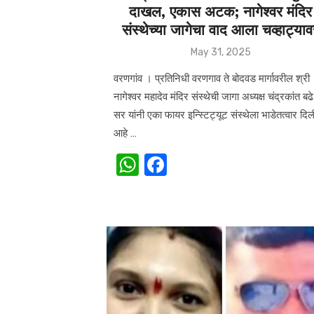
दाखल, एकास अटक; नागेश्वर मंदिर
संस्थेच्या जागेचा वाद आला चव्हाट्याव
Posted
May 31, 2025
on
वरणगांव । प्रतिनिधी वरणगाव ते बोदवड मार्गावरील श्री
नागेश्वर महादेव मंदिर संस्थेची जागा अध्यक्ष चंद्रकांत बढे
सर यांनी एका फायर इन्स्टिट्यूट संस्थेला भाडेतत्वार दिल
आहे …
W
F
h
a
at
c
s
e
A
b
p
o
p
o