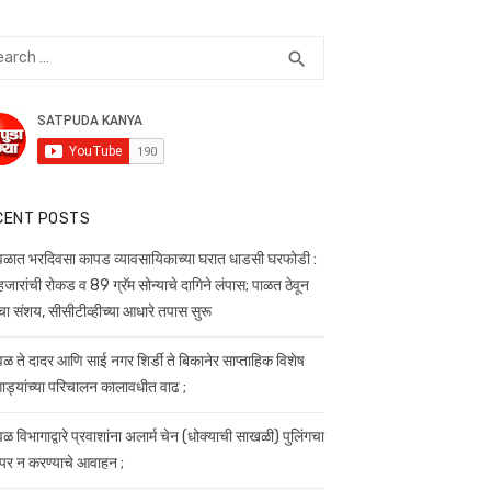
rch
SEARCH
search
CENT POSTS
वळात भरदिवसा कापड व्यावसायिकाच्या घरात धाडसी घरफोडी :
जारांची रोकड व 89 ग्रॅम सोन्याचे दागिने लंपास; पाळत ठेवून
चा संशय, सीसीटीव्हीच्या आधारे तपास सुरू
वळ ते दादर आणि साई नगर शिर्डी ते बिकानेर साप्ताहिक विशेष
वेगाड्यांच्या परिचालन कालावधीत वाढ ;
ळ विभागाद्वारे प्रवाशांना अलार्म चेन (धोक्याची साखळी) पुलिंगचा
ापर न करण्याचे आवाहन ;