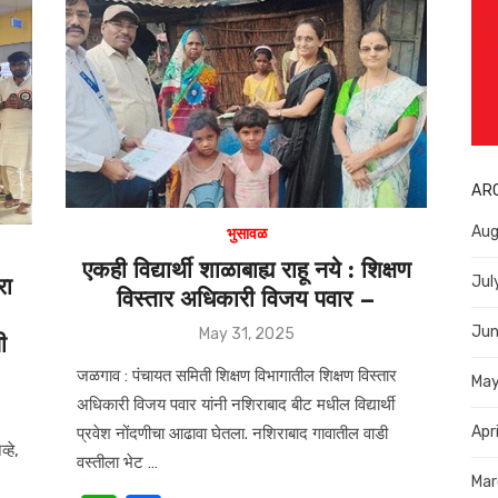
A
b
p
o
p
o
k
AR
Aug
भुसावळ
एकही विद्यार्थी शाळाबाह्य राहू नये : शिक्षण
रा
Jul
विस्तार अधिकारी विजय पवार –
Jun
Posted
May 31, 2025
ी
on
जळगाव : पंचायत समिती शिक्षण विभागातील शिक्षण विस्तार
Ma
अधिकारी विजय पवार यांनी नशिराबाद बीट मधील विद्यार्थी
Apr
प्रवेश नोंदणीचा आढावा घेतला. नशिराबाद गावातील वाडी
्हे,
वस्तीला भेट …
Mar