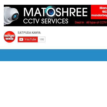
राजकीय
क्रीडा
HOME
भुसावळात हिंदी सक्तीच्या विरोधात जीआरची होळी -उबाठ
वडणूक आयोगाची देशातील सर्वात मोठी कारवाई;
भुसावळात अवैध सट्ट्यावर पोलिसांची कारवाई 
िभागात जागतिक पर्यावरण दिन 2026
आमदार सत्यजीत तांबे यांच्या हस्ते राज्यस्तरीय पुरस्क