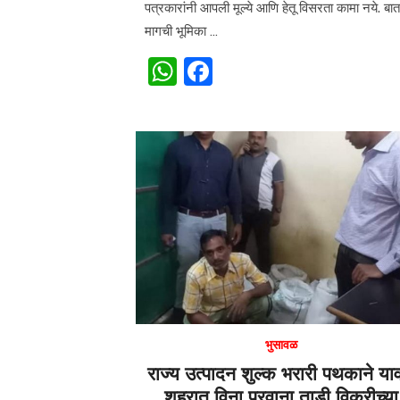
पत्रकारांनी आपली मूल्ये आणि हेतू विसरता कामा नये. बा
मागची भूमिका …
W
F
h
a
at
c
s
e
A
b
p
o
p
o
k
भुसावळ
राज्य उत्पादन शुल्क भरारी पथकाने य
शहरात विना परवाना ताडी विक्रीच्या