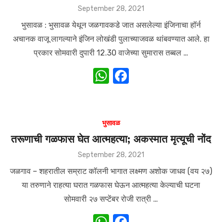
p
o
Posted
September 28, 2021
on
k
भुसावळ : भुसावळ येथून जळगावकडे जात असलेल्या इंजिनाचा हॉर्न
अचानक वाजू लागल्याने इंजिन लोखंडी पुलाच्याजवळ थांबवण्यात आले. हा
प्रकार सोमवारी दुपारी 12.30 वाजेच्या सुमारास तब्बल …
W
F
h
a
at
c
s
e
भुसावळ
A
b
तरूणाची गळफास घेत आत्महत्या; अकस्मात मृत्यूची नोंद
p
o
Posted
September 28, 2021
on
p
o
जळगाव – शहरातील सम्राट कॉलनी भागात लक्ष्मण अशोक जाधव (वय २७)
k
या तरुणाने राहत्या घरात गळफास घेऊन आत्महत्या केल्याची घटना
सोमवारी २७ सप्टेंबर रोजी रात्री …
W
F