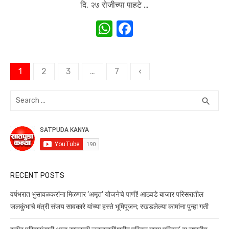
दि. २७ रोजीच्या पाहटे …
W
F
h
a
at
c
Posts
1
2
3
…
7
‹
s
e
navigation
A
b
Search
SEA
search
p
o
for:
p
o
k
RECENT POSTS
वर्षभरात भुसावळकरांना मिळणार ‘अमृत’ योजनेचे पाणी! आठवडे बाजार परिसरातील
जलकुंभाचे मंत्री संजय सावकारे यांच्या हस्ते भूमिपूजन; रखडलेल्या कामांना पुन्हा गती