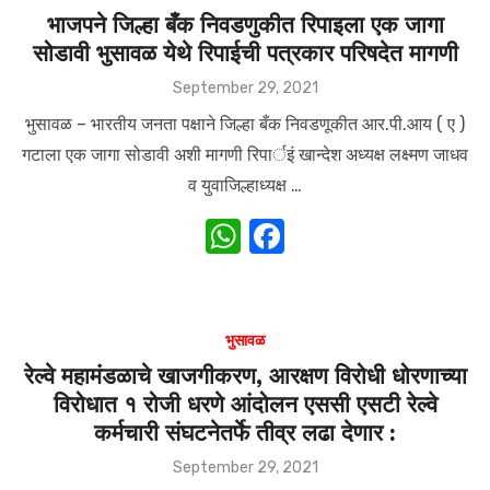
A
b
भाजपने जिल्हा बँक निवडणुकीत रिपाइला एक जागा
सोडावी भुसावळ येथे रिपाईची पत्रकार परिषदेत मागणी
p
o
p
o
Posted
September 29, 2021
on
k
भुसावळ – भारतीय जनता पक्षाने जिल्हा बँक निवडणूकीत आर.पी.आय ( ए )
गटाला एक जागा सोडावी अशी मागणी रिपार्इं खान्देश अध्यक्ष लक्ष्मण जाधव
व युवाजिल्हाध्यक्ष …
W
F
h
a
at
c
s
e
भुसावळ
A
b
रेल्वे महामंडळाचे खाजगीकरण, आरक्षण विरोधी धोरणाच्या
विरोधात १ रोजी धरणे आंदोलन एससी एसटी रेल्वे
p
o
कर्मचारी संघटनेतर्फे तीव्र लढा देणार :
p
o
Posted
September 29, 2021
k
on