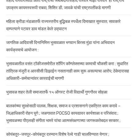
शहीद परिवारांसाठी आता राष्ट्राची जबाबदारी!शहीद परिवार माझा परिवार’ हा राष्ट्रीय
उपक्रम कायमस्वरूपी राबवा; शिशिर डी. जावळे यांची राष्ट्रपतींकडे मागणी
महिला क्रीडा मंडळातर्फे राज्यस्तरीय बुद्धिबळ स्पर्धेला दिमाखात सुरुवात; सावकारे
दाम्पत्याने पटावर डाव मांडत केले उद्घाटन
जागतिक आदिवासी दिनानिमित्त भुसावळात भगवान बिरसा मुंडा यांना अभिवादन
कार्यक्रमाचे आयोजन :
भुसावळातील वसंत टॉकीजसमोरील शॉपिंग कॉम्प्लेक्सच्या कामाची चौकशी करा : सुधारित
तांत्रिक मंजुरी व आरसीसी डिझाईन नसतानाही काम सुरू असल्याचा आरोप; ठेकेदारासह
अधिकारी-कर्मचाऱ्यांवर कारवाईची मागणी
भुसावळ शहर तेली समाजातर्फे १५ ऑगस्ट रोजी विद्यार्थी गुणगौरव सोहळा
बालकांच्या सुरक्षेसाठी पालक, शिक्षक, समाज व प्रशासनाने एकत्रित काम करावे –
जिल्हाधिकारी रोहन घुगे ; जळगावात POCSO कायद्यावर कार्यशाळा व परिसंवाद ;
भुसावळच्या पीएलव्ही संगीता भामरे यांचा आत्मसंरक्षणाच्या जागरूकतेबद्दल सत्कार ;
कोयंबतूर-जयपूर-कोयंबतूर दरम्यान विशेष रेल्वे गाडी चालविण्यात येणार ;