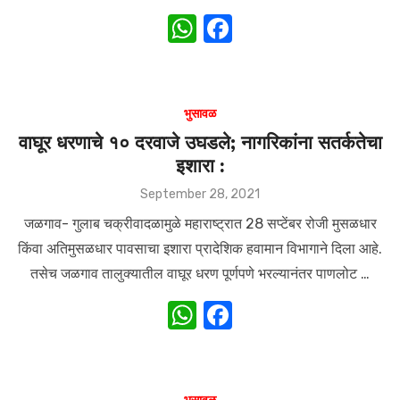
W
F
h
a
at
c
s
e
भुसावळ
A
b
वाघूर धरणाचे १० दरवाजे उघडले; नागरिकांना सतर्कतेचा
इशारा :
p
o
p
o
Posted
September 28, 2021
on
k
जळगाव- गुलाब चक्रीवादळामुळे महाराष्ट्रात 28 सप्टेंबर रोजी मुसळधार
किंवा अतिमुसळधार पावसाचा इशारा प्रादेशिक हवामान विभागाने दिला आहे.
तसेच जळगाव तालुक्यातील वाघूर धरण पूर्णपणे भरल्यानंतर पाणलोट …
W
F
h
a
at
c