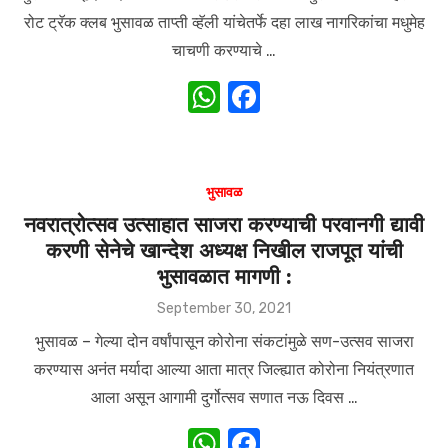
k
रोट ट्रॅक क्लब भुसावळ ताप्ती व्हॅली यांचेतर्फे दहा लाख नागरिकांचा मधुमेह
चाचणी करण्याचे …
W
F
h
a
at
c
s
e
भुसावळ
A
b
नवरात्रोत्सव उत्साहात साजरा करण्याची परवानगी द्यावी
करणी सेनेचे खान्देश अध्यक्ष निखील राजपूत यांची
p
o
भुसावळात मागणी :
p
o
Posted
September 30, 2021
k
on
भुसावळ – गेल्या दोन वर्षांपासून कोरोना संकटांमुळे सण-उत्सव साजरा
करण्यास अनंत मर्यादा आल्या आता मात्र जिल्ह्यात कोरोना नियंत्रणात
आला असून आगामी दुर्गोत्सव सणात नऊ दिवस …
W
F