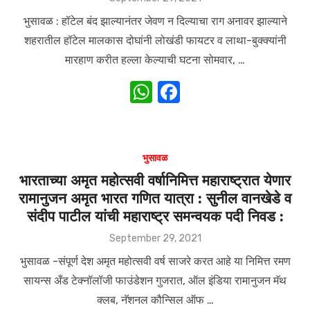
k
on
भुसावळ : हॉटेल बंद झाल्यानंतर जेवण न दिल्याचा राग अनावर झाल्याने
शहरातील हॉटेल मालकास दोघांनी लोखंडी फायटर व लाथा-बुक्क्यांनी
मारहाण करीत हल्ला केल्याची घटना सोमवार, …
W
F
h
a
at
c
s
e
भुसावळ
A
b
भारताच्या अमृत महोत्सवी वर्षानिमित्त महाराष्ट्रात येणार
रामानुजन अमृत भारत गणित यात्रा : सुनील वानखेडे व
p
o
संदीप पाटील यांची महाराष्ट्र समन्वयक पदी निवड :
p
o
Posted
September 29, 2021
k
on
भुसावळ -संपूर्ण देश अमृत महोत्सवी वर्ष साजरे करत आहे या निमित्त रमण
सायन्स अँड टेक्नॉलॉजी फाउंडेशन गुजरात, ऑल इंडिया रामानुजन मॅथ
क्लब, नॅशनल कौन्सिल ऑफ …