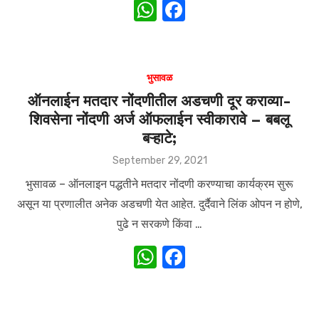
W
F
h
a
at
c
s
e
भुसावळ
A
b
ऑनलाईन मतदार नोंदणीतील अडचणी दूर कराव्या-
शिवसेना नोंदणी अर्ज ऑफलाईन स्वीकारावे – बबलू
p
o
बऱ्हाटे;
p
o
Posted
September 29, 2021
k
on
भुसावळ – ऑनलाइन पद्धतीने मतदार नोंदणी करण्याचा कार्यक्रम सुरू
असून या प्रणालीत अनेक अडचणी येत आहेत. दुर्दैवाने लिंक ओपन न होणे,
पुढे न सरकणे किंवा …
W
F
h
a
at
c