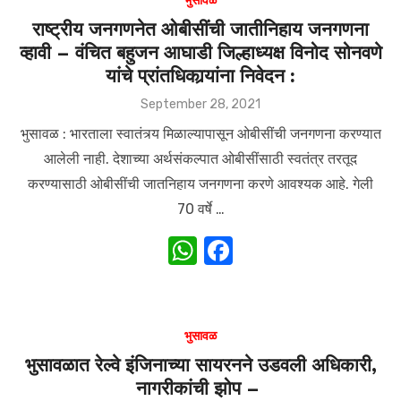
s
e
भुसावळ
A
b
राष्ट्रीय जनगणनेत ओबीसींची जातीनिहाय जनगणना
व्हावी – वंचित बहुजन आघाडी जिल्हाध्यक्ष विनोद सोनवणे
p
o
यांचे प्रांतधिकार्‍यांना निवेदन :
p
o
Posted
September 28, 2021
k
on
भुसावळ : भारताला स्वातंत्र्य मिळाल्यापासून ओबीसींची जनगणना करण्यात
आलेली नाही. देशाच्या अर्थसंकल्पात ओबीसींसाठी स्वतंत्र तरतूद
करण्यासाठी ओबीसींची जातनिहाय जनगणना करणे आवश्यक आहे. गेली
70 वर्षे …
W
F
h
a
at
c
s
e
भुसावळ
A
b
भुसावळात रेल्वे इंजिनाच्या सायरनने उडवली अधिकारी,
नागरीकांची झोप –
p
o