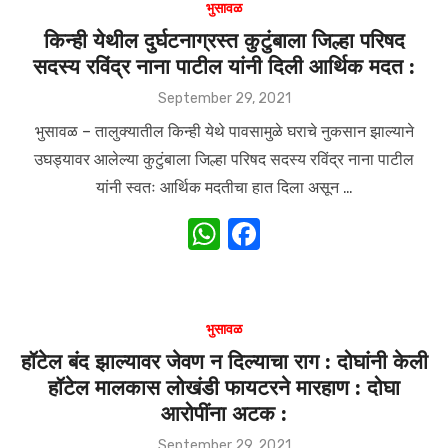
s
e
भुसावळ
A
b
किन्ही येथील दुर्घटनाग्रस्त कुटुंबाला जिल्हा परिषद
सदस्य रविंद्र नाना पाटील यांनी दिली आर्थिक मदत :
p
o
p
o
Posted
September 29, 2021
on
k
भुसावळ – तालुक्यातील किन्ही येथे पावसामुळे घराचे नुकसान झाल्याने
उघड्यावर आलेल्या कुटुंबाला जिल्हा परिषद सदस्य रविंद्र नाना पाटील
यांनी स्वतः आर्थिक मदतीचा हात दिला असून …
W
F
h
a
at
c
s
e
भुसावळ
A
b
हॉटेल बंद झाल्यावर जेवण न दिल्याचा राग : दोघांनी केली
हॉटेल मालकास लोखंडी फायटरने मारहाण : दोघा
p
o
आरोपींना अटक :
p
o
Posted
September 29, 2021