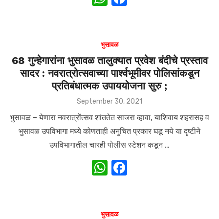
h
a
at
c
s
e
भुसावळ
A
b
68 गुन्हेगारांना भुसावळ तालुक्यात प्रवेश बंदीचे प्रस्ताव
सादर : नवरात्रोत्सवाच्या पार्श्‍वभूमीवर पोलिसांकडून
p
o
प्रतिबंधात्मक उपाययोजना सुरु ;
p
o
Posted
September 30, 2021
k
on
भुसावळ – येणारा नवरात्रोंत्सव शांततेत साजरा व्हावा, याशिवाय शहरासह व
भुसावळ उपविभागा मध्ये कोणताही अनुचित प्रकार घडू नये या दृष्टीने
उपविभागातील चारही पोलीस स्टेशन कडून …
W
F
h
a
at
c
s
e
भुसावळ