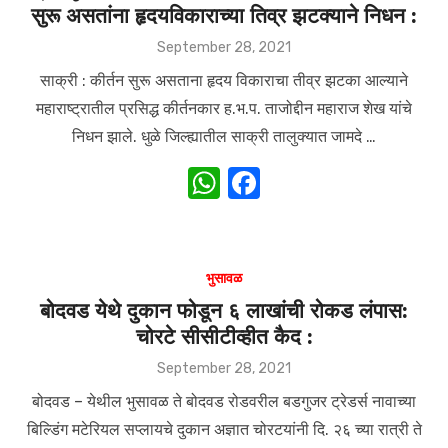
सुरू असतांना हृदयविकाराच्या तिव्र झटक्याने निधन :
p
o
p
o
Posted
September 28, 2021
on
k
साक्री : कीर्तन सुरू असताना हृदय विकाराचा तीव्र झटका आल्याने
महाराष्ट्रातील प्रसिद्ध कीर्तनकार ह.भ.प. ताजोद्दीन महाराज शेख यांचे
निधन झाले. धुळे जिल्ह्यातील साक्री तालुक्यात जामदे …
W
F
h
a
at
c
s
e
भुसावळ
A
b
बोदवड येथे दुकान फोडून ६ लाखांची रोकड लंपास:
चोरटे सीसीटीव्हीत कैद :
p
o
p
o
Posted
September 28, 2021
on
k
बोदवड – येथील भुसावळ ते बोदवड रोडवरील बडगुजर ट्रेडर्स नावाच्या
बिल्डिंग मटेरियल सप्लायचे दुकान अज्ञात चोरटयांनी दि. २६ च्या रात्री ते