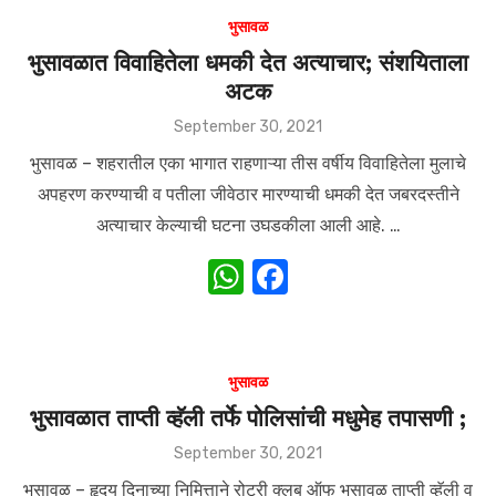
भुसावळ
भुसावळात विवाहितेला धमकी देत अत्याचार; संशयिताला
अटक
Posted
September 30, 2021
on
भुसावळ – शहरातील एका भागात राहणाऱ्या तीस वर्षीय विवाहितेला मुलाचे
अपहरण करण्याची व पतीला जीवेठार मारण्याची धमकी देत जबरदस्तीने
अत्याचार केल्याची घटना उघडकीला आली आहे. …
W
F
h
a
at
c
s
e
भुसावळ
A
b
भुसावळात ताप्ती व्हॅली तर्फे पोलिसांची मधुमेह तपासणी ;
p
o
Posted
September 30, 2021
on
p
o
भुसावळ – हृदय दिनाच्या निमित्ताने रोटरी क्लब ऑफ भुसावळ ताप्ती व्हॅली व