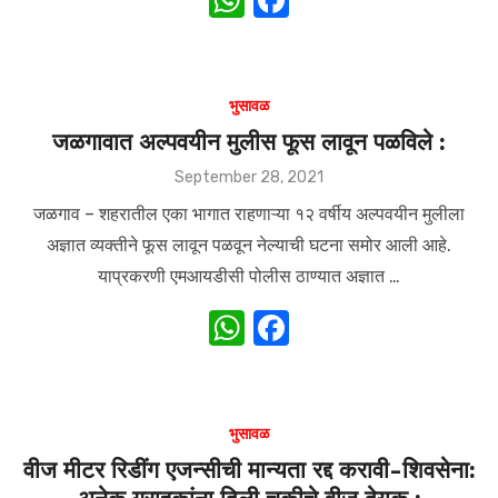
h
a
at
c
s
e
भुसावळ
A
b
जळगावात अल्पवयीन मुलीस फूस लावून पळविले :
p
o
Posted
September 28, 2021
on
p
o
जळगाव – शहरातील एका भागात राहणाऱ्या १२ वर्षीय अल्पवयीन मुलीला
k
अज्ञात व्यक्तीने फूस लावून पळवून नेल्याची घटना समोर आली आहे.
याप्रकरणी एमआयडीसी पोलीस ठाण्यात अज्ञात …
W
F
h
a
at
c
s
e
भुसावळ
A
b
वीज मीटर रिडींग एजन्सीची मान्यता रद्द करावी-शिवसेना: