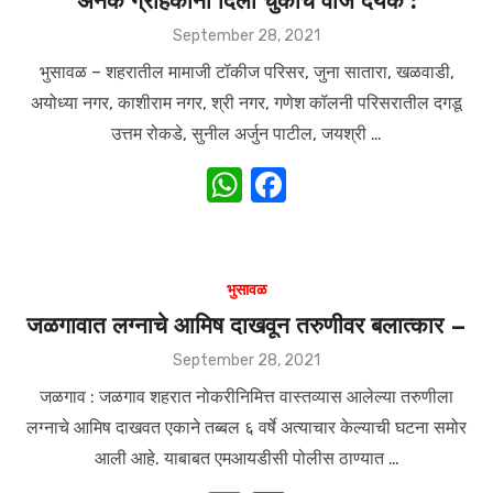
अनेक ग्राहकांना दिली चुकीचे वीज देयक :
p
o
p
o
Posted
September 28, 2021
on
k
भुसावळ – शहरातील मामाजी टॉकीज परिसर, जुना सातारा, खळवाडी,
अयोध्या नगर, काशीराम नगर, श्री नगर, गणेश कॉलनी परिसरातील दगडू
उत्तम रोकडे, सुनील अर्जुन पाटील, जयश्री …
W
F
h
a
at
c
s
e
भुसावळ
A
b
जळगावात लग्नाचे आमिष दाखवून तरुणीवर बलात्कार –
p
o
Posted
September 28, 2021
on
p
o
जळगाव : जळगाव शहरात नोकरीनिमित्त वास्तव्यास आलेल्या तरुणीला
k
लग्नाचे आमिष दाखवत एकाने तब्बल ६ वर्षे अत्याचार केल्याची घटना समोर
आली आहे. याबाबत एमआयडीसी पोलीस ठाण्यात …