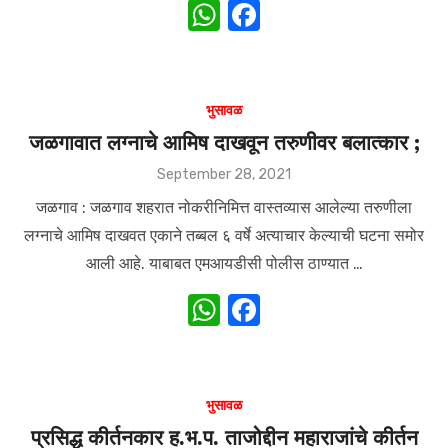
W
F
h
a
at
c
s
e
भुसावळ
A
b
जळगावात लग्नाचे आमिष दाखवून तरुणीवर बलात्कार ;
p
o
Posted
September 28, 2021
on
p
o
जळगाव : जळगाव शहरात नोकरीनिमित्त वास्तव्यास आलेल्या तरुणीला
k
लग्नाचे आमिष दाखवत एकाने तब्बल ६ वर्षे अत्याचार केल्याची घटना समोर
आली आहे. याबाबत एमआयडीसी पोलीस ठाण्यात …
W
F
h
a
at
c
s
e
भुसावळ
A
b
प्रसिद्ध कीर्तनकार ह.भ.प. ताजोद्दीन महाराजांचे कीर्तन