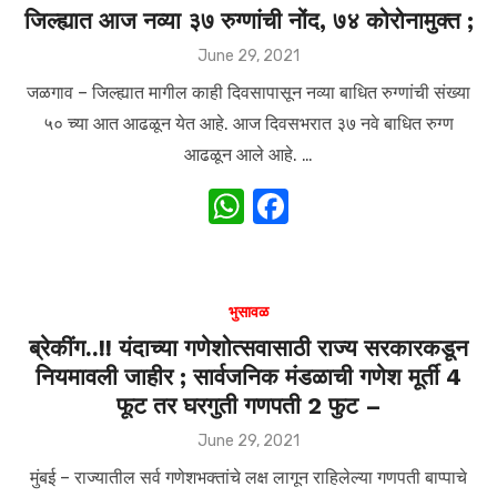
A
b
जिल्ह्यात आज नव्या ३७ रुग्णांची नोंद, ७४ कोरोनामुक्त ;
p
o
Posted
June 29, 2021
on
p
o
जळगाव – जिल्ह्यात मागील काही दिवसापासून नव्या बाधित रुग्णांची संख्या
k
५० च्या आत आढळून येत आहे. आज दिवसभरात ३७ नवे बाधित रुग्ण
आढळून आले आहे. …
W
F
h
a
at
c
s
e
भुसावळ
A
b
ब्रेकींग..!! यंदाच्या गणेशोत्सवासाठी राज्य सरकारकडून
नियमावली जाहीर ; सार्वजनिक मंडळाची गणेश मूर्ती 4
p
o
फूट तर घरगुती गणपती 2 फुट –
p
o
Posted
June 29, 2021
k
on
मुंबई – राज्यातील सर्व गणेशभक्तांचे लक्ष लागून राहिलेल्या गणपती बाप्पाचे