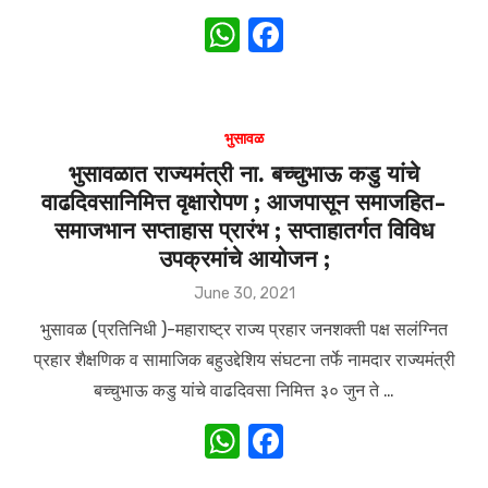
W
F
h
a
at
c
s
e
भुसावळ
A
b
भुसावळात राज्यमंत्री ना. बच्चुभाऊ कडु यांचे
वाढदिवसानिमित्त वृक्षारोपण ; आजपासून समाजहित-
p
o
समाजभान सप्ताहास प्रारंभ ; सप्ताहातर्गत विविध
p
o
उपक्रमांचे आयोजन ;
k
Posted
June 30, 2021
on
भुसावळ (प्रतिनिधी )-महाराष्ट्र राज्य प्रहार जनशक्ती पक्ष सलंग्नित
प्रहार शैक्षणिक व सामाजिक बहुउद्देशिय संघटना तर्फे नामदार राज्यमंत्री
बच्चुभाऊ कडु यांचे वाढदिवसा निमित्त ३० जुन ते …
W
F
h
a