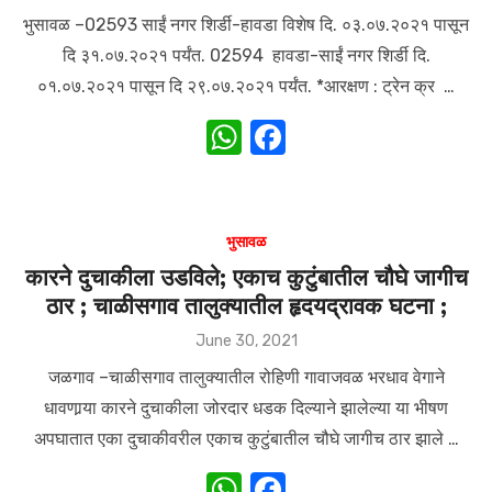
on
p
o
भुसावळ –02593 साईं नगर शिर्डी-हावडा विशेष दि. ०३.०७.२०२१ पासून
k
दि ३१.०७.२०२१ पर्यंत. 02594 हावडा-साईं नगर शिर्डी दि.
०१.०७.२०२१ पासून दि २९.०७.२०२१ पर्यंत. *आरक्षण : ट्रेन क्र …
W
F
h
a
at
c
s
e
भुसावळ
A
b
कारने दुचाकीला उडविले; एकाच कुटुंबातील चौघे जागीच
ठार ; चाळीसगाव तालुक्यातील हृदयद्रावक घटना ;
p
o
p
o
Posted
June 30, 2021
on
k
जळगाव –चाळीसगाव तालुक्यातील रोहिणी गावाजवळ भरधाव वेगाने
धावणार्‍या कारने दुचाकीला जोरदार धडक दिल्याने झालेल्या या भीषण
अपघातात एका दुचाकीवरील एकाच कुटुंबातील चौघे जागीच ठार झाले …
W
F