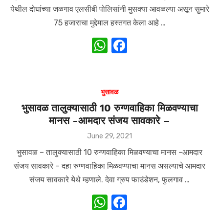
येथील दोघांच्या जळगाव एलसीबी पोलिसांनी मुसक्या आवळल्या असून सुमारे
75 हजाराचा मुद्देमाल हस्तगत केला आहे …
W
F
h
a
at
c
s
e
भुसावळ
A
b
भुसावळ तालुक्यासाठी 10 रुग्णवाहिका मिळवण्याचा
मानस -आमदार संजय सावकारे –
p
o
p
o
Posted
June 29, 2021
on
k
भुसावळ – तालुक्यासाठी 10 रुग्णवाहिका मिळवण्याचा मानस -आमदार
संजय सावकारे – दहा रुग्णवाहिका मिळवण्याचा मानस असल्याचे आमदार
संजय सावकारे येथे म्हणाले. देवा ग्रुप फाउंडेशन, फुलगाव …
W
F
h
a