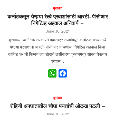
at
c
s
e
भुसावळ
A
b
कर्नाटकतून येणार्‍या रेल्वे प्रवाशांसाठी आरटी-पीसीआर
निगेटिव्ह अहवाल अनिवार्य –
p
o
p
o
Posted
June 30, 2021
on
k
भुसावळ –कर्नाटक सरकारने महाराष्ट्र राज्यांमधून कर्नाटक राज्यामध्ये
येणार्‍या प्रवाशांना आरटी-पीसीआर चाचणीचा निगेटिव्ह अहवाल किंवा
कोविड 19 ची किमान एक डोसचे लसीकरण प्रमाणपत्र सोबत घेऊनच
प्रवास …
W
F
h
a
at
c
s
e
भुसावळ
A
b
रोहिणी अपघातातील चौघा मयतांची ओळख पटली –
p
o
Posted
June 30, 2021