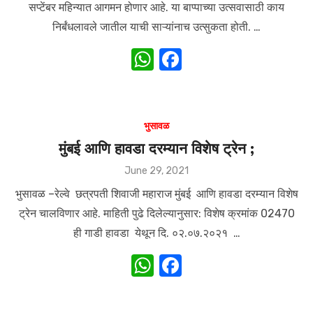
सप्टेंबर महिन्यात आगमन होणार आहे. या बाप्पाच्या उत्सवासाठी काय
निर्बंधलावले जातील याची साऱ्यांनाच उत्सुकता होती. …
W
F
h
a
at
c
s
e
भुसावळ
A
b
मुंबई आणि हावडा दरम्यान विशेष ट्रेन ;
p
o
Posted
June 29, 2021
on
p
o
भुसावळ –रेल्वे छत्रपती शिवाजी महाराज मुंबई आणि हावडा दरम्यान विशेष
k
ट्रेन चालविणार आहे. माहिती पुढे दिलेल्यानुसार: विशेष क्रमांक 02470
ही गाडी हावडा येथून दि. ०२.०७.२०२१ …
W
F
h
a
at
c