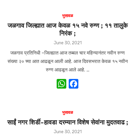
at
c
s
e
भुसावळ
A
b
जळगाव जिल्ह्यात आज केवळ १५ नवे रुग्ण ; ११ तालुके
निरंक ;
p
o
p
o
Posted
June 30, 2021
on
k
जळगाव प्रतिनिधी –जिल्ह्यात आज तब्बल चार महिन्यानंतर नवीन रुग्ण
संख्या २० च्या आत आढळून आली आहे. आज दिवसभरात केवळ १५ नवीन
रुग्ण आढळून आले आहे. …
W
F
h
a
at
c
s
e
भुसावळ
A
b
साईं नगर शिर्डी-हावडा दरम्यान विशेष सेवांना मुदतवाढ ;
p
o
Posted
June 30, 2021