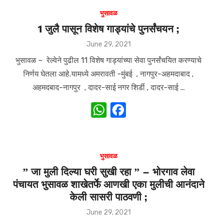
s
e
भुसावळ
A
b
1 जुलै पासून विशेष गाड्यांचे पुनर्संचयन ;
p
o
Posted
June 29, 2021
on
p
o
भुसावळ – रेल्वेने पुढील 11 विशेष गाड्यांच्या सेवा पुनर्संचयित करण्याचे
k
निर्णय घेतला आहे.यामध्ये अमरावती -मुंबई , नागपुर-अहमदाबाद ,
अहमदबाद-नागपुर , दादर-साई नगर शिर्डी , दादर-साई …
W
F
h
a
at
c
s
e
भुसावळ
A
b
” जा मुली दिल्या घरी सुखी रहा ” – भोरगाव लेवा
पंचायत भुसावळ शाखेतर्फे आणखी एका मुलीची आनंदाने
p
o
केली सासरी पाठवणी ;
p
o
Posted
June 29, 2021