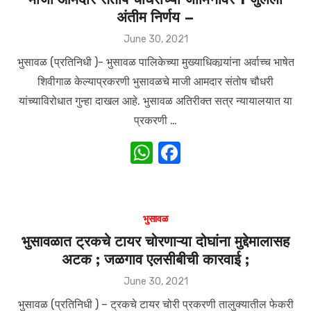
अंतीम निर्णय –
p
o
p
o
Posted
June 30, 2021
on
k
भुसावळ (प्रतिनिधी )- भुसावळ पालिकेच्या मुख्याधिकार्‍यांना अर्वाच्च भाषेत
शिवीगाळ केल्याप्रकरणी भुसावळचे माजी आमदार संतोष चौधरी
यांच्याविरोधात गुन्हा दाखल आहे. भुसावळ अतिरीक्त सत्र न्यायालयात या
प्रकरणी …
W
F
h
a
at
c
s
e
भुसावळ
A
b
भुसावळात ट्रकचे टायर चोरणाऱ्या दोघांना मुद्देमालासह
अटक ; जळगाव एलसीबीची कारवाई ;
p
o
p
o
Posted
June 30, 2021
on
k
भुसावळ (प्रतिनिधी ) – ट्रकचे टायर चोरी प्रकरणी तालुक्यातील फेकरी