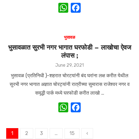
W
F
h
a
at
c
s
e
भुसावळ
A
b
भुसावळात सुरभी नगर भागात घरफोडी – लाखोचा ऐवज
लंपास ;
p
o
p
o
Posted
June 29, 2021
on
k
भुसावळ (प्रतिनिधी )-शहरात चोरटयांनी बंद घरांना लक्ष करीत येथील
सुरभी नगर भागात अज्ञात चोरट्यांनी रात्रीच्या सुमारास राजेश्वर नगर व
समृद्धी पार्क मध्ये घरफोडी करीत लाखो …
W
F
h
a
at
c
Posts
1
2
3
…
15
‹
s
e