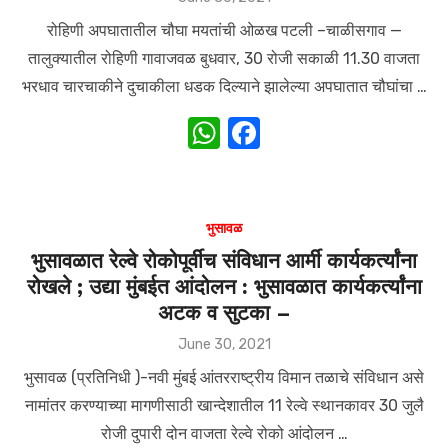
on
p
o
रोहिणी अपघातातील चौघा मयतांची ओळख पटली –चाळीसगाव —
k
तालुक्यातील रोहिणी गावाजवळ बुधवार, 30 रोजी सकाळी 11.30 वाजता
भरधाव चारचाकीने दुचाकीला धडक दिल्याने झालेल्या अपघातात चौघांचा …
W
F
h
a
at
c
s
e
भुसावळ
A
b
भुसावळात रेल्वे रोकोपूर्वीच संविधान आर्मी कार्यकर्त्यांना
रोखले ; उद्या मुंबईत आंदोलन : भुसावळात कार्यकर्त्यांना
p
o
अटक व सुटका –
p
o
Posted
June 30, 2021
k
on
भुसावळ (प्रतिनिधी )-नवी मुंबई आंतरराष्ट्रीय विमान तळाचे संविधान असे
नामांतर करण्याच्या मागणीसाठी खान्देशातील 11 रेल्वे स्थानकावर 30 जुलै
रोजी दुपारी दोन वाजता रेल्वे रोको आंदोलन …