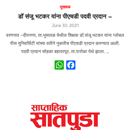
भुसावळ
डॉ संजू भटकर यांना पीएचडी पदवी प्रदान –
Posted
June 30, 2021
on
वरणगाव –दीपनगर, ता.भुसावळ येथील शिक्षक डॉ.संजू भटकर यांना ग्लोबल
पीस युनिवर्सिटी यांच्या वतीने नुकतीच पीएचडी प्रदान करण्यात आली.
पदवी प्रदान सोहळा बहादरपूर, ता.पारोळा येथे झाला. …
W
F
h
a
at
c
s
e
A
b
p
o
p
o
k