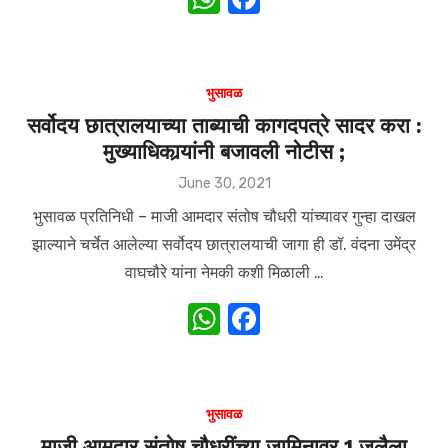
h
a
at
c
s
e
भुसावळ
A
b
सर्वोदय छात्रालयाच्या ताब्याची कागदपत्रे सादर करा :
मुख्याधिकार्‍यांनी बजावली नोटीस ;
p
o
p
o
Posted
June 30, 2021
on
k
भुसावळ प्रतिनिधी – माजी आमदार संतोष चौधरी यांच्यावर गुन्हा दाखल
झाल्याने चर्चेत आलेल्या सर्वोदय छात्रालयाची जागा ही डॉ. वंदना उमेंद्र
वाघचौरे यांना नेमकी कशी मिळाली …
W
F
h
a
at
c
s
e
भुसावळ
A
b
माजी आमदार संतोष चौधरींच्या जामिनावर 1 जुलैला