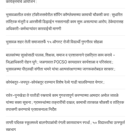
कार्यक्रमाचे आयोजन :
भुसावळातील वसंत टॉकीजसमोरील शॉपिंग कॉम्प्लेक्सच्या कामाची चौकशी करा : सुधारित
तांत्रिक मंजुरी व आरसीसी डिझाईन नसतानाही काम सुरू असल्याचा आरोप; ठेकेदारासह
अधिकारी-कर्मचाऱ्यांवर कारवाईची मागणी
भुसावळ शहर तेली समाजातर्फे १५ ऑगस्ट रोजी विद्यार्थी गुणगौरव सोहळा
बालकांच्या सुरक्षेसाठी पालक, शिक्षक, समाज व प्रशासनाने एकत्रित काम करावे –
जिल्हाधिकारी रोहन घुगे ; जळगावात POCSO कायद्यावर कार्यशाळा व परिसंवाद ;
भुसावळच्या पीएलव्ही संगीता भामरे यांचा आत्मसंरक्षणाच्या जागरूकतेबद्दल सत्कार ;
कोयंबतूर-जयपूर-कोयंबतूर दरम्यान विशेष रेल्वे गाडी चालविण्यात येणार ;
रावेर–पुनखेडा ते पातोंडी रस्त्याचे काम गुणवत्तापूर्ण करण्याच्या आमदार अमोल जावळे
यांच्या सक्त सूचना ; ग्रामस्थांच्या तक्रारींची दखल; कामाची तात्काळ चौकशी व तांत्रिक
तपासणी करण्याचे प्रशासनाला निर्देश
ताप्ती पब्लिक स्कूलमध्ये बालगोपाळांची रंगली काव्यवाचन स्पर्धा ; ५० विद्यार्थ्यांचा उत्स्फूर्त
सहभाग