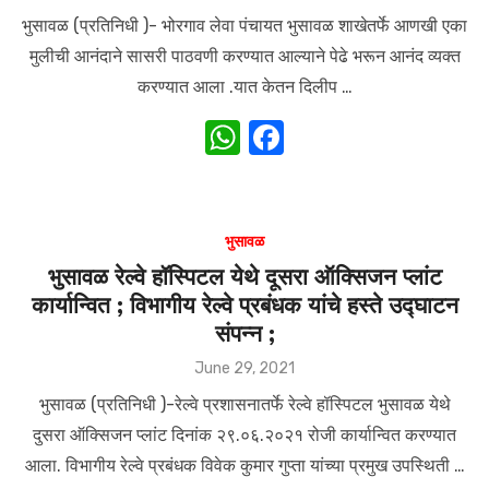
k
on
भुसावळ (प्रतिनिधी )- भोरगाव लेवा पंचायत भुसावळ शाखेतर्फे आणखी एका
मुलीची आनंदाने सासरी पाठवणी करण्यात आल्याने पेढे भरून आनंद व्यक्त
करण्यात आला .यात केतन दिलीप …
W
F
h
a
at
c
s
e
भुसावळ
A
b
भुसावळ रेल्वे हॉस्पिटल येथे दूसरा ऑक्सिजन प्लांट
कार्यान्वित ; विभागीय रेल्वे प्रबंधक यांचे हस्ते उद्घाटन
p
o
संपन्न ;
p
o
Posted
June 29, 2021
k
on
भुसावळ (प्रतिनिधी )-रेल्वे प्रशासनातर्फे रेल्वे हॉस्पिटल भुसावळ येथे
दुसरा ऑक्सिजन प्लांट दिनांक २९.०६.२०२१ रोजी कार्यान्वित करण्यात
आला. विभागीय रेल्वे प्रबंधक विवेक कुमार गुप्ता यांच्या प्रमुख उपस्थिती …