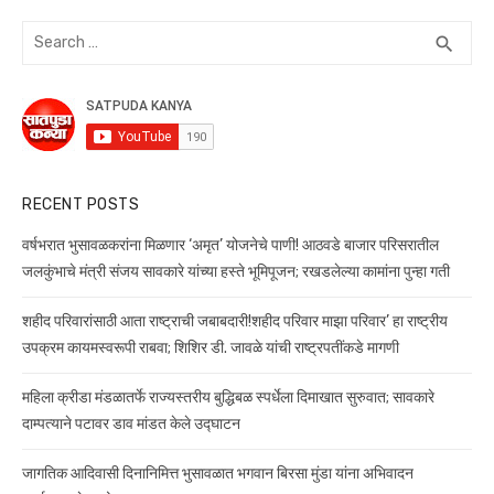
navigation
A
b
Search
SEA
search
p
o
for:
p
o
k
RECENT POSTS
वर्षभरात भुसावळकरांना मिळणार ‘अमृत’ योजनेचे पाणी! आठवडे बाजार परिसरातील
जलकुंभाचे मंत्री संजय सावकारे यांच्या हस्ते भूमिपूजन; रखडलेल्या कामांना पुन्हा गती
शहीद परिवारांसाठी आता राष्ट्राची जबाबदारी!शहीद परिवार माझा परिवार’ हा राष्ट्रीय
उपक्रम कायमस्वरूपी राबवा; शिशिर डी. जावळे यांची राष्ट्रपतींकडे मागणी
महिला क्रीडा मंडळातर्फे राज्यस्तरीय बुद्धिबळ स्पर्धेला दिमाखात सुरुवात; सावकारे
दाम्पत्याने पटावर डाव मांडत केले उद्घाटन
जागतिक आदिवासी दिनानिमित्त भुसावळात भगवान बिरसा मुंडा यांना अभिवादन