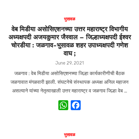
at
c
s
e
भुसावळ
A
b
वेब मिडीया असोसिएशनच्या उत्तर महाराष्ट्र विभागीय
अध्यक्षपदी अजयकुमार जैस्वाल – जिल्हाध्यक्षपदी ईश्‍वर
p
o
चोरडीया : जळगाव-भुसावळ शहर उपाध्यक्षपदी गणेश
p
o
वाघ ;
k
Posted
June 29, 2021
on
जळगाव : वेब मिडीया असोसिएशनच्या जिल्हा कार्यकारीणीची बैठक
जळगावात मंगळवारी झाली. संघटनेचे संस्थापक अध्यक्ष अनिल महाजन
असल्याने यांच्या नेतृत्वाखाली उत्तर महाराष्ट्र व जळगाव जिल्हा वेब …
W
F
h
a
at
c
s
e
भुसावळ