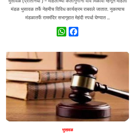
भुसावळ (प्रतिनिधी ) – महिलांच्या कलागुणांना वाव मिळावा म्हणून महिला
मंडळ भुसावळ तर्फे नेहमीच विविध कार्यक्रम राबवले जातात. नुकत्याच
मंडळातर्फे राममंदिर सभागृहात मेहंदी स्पर्धा घेण्यात …
W
F
h
a
at
c
s
e
A
b
p
o
p
o
k
भुसावळ