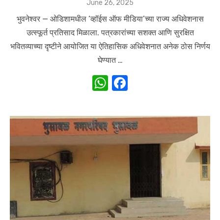
Posted
June 26, 2025
on
भुवनेश्वर — ओडिशामधील ‘व्हॉईस ऑफ मीडिया’च्या राज्य अधिवेशनास
उत्स्फूर्त प्रतिसाद मिळाला. पत्रकारांच्या सशक्त आणि सुरक्षित
भवितव्याच्या दृष्टीने आयोजित या ऐतिहासिक अधिवेशनात अनेक ठोस निर्णय
घेण्यात …
W
F
h
a
at
c
s
e
A
b
p
o
p
o
k