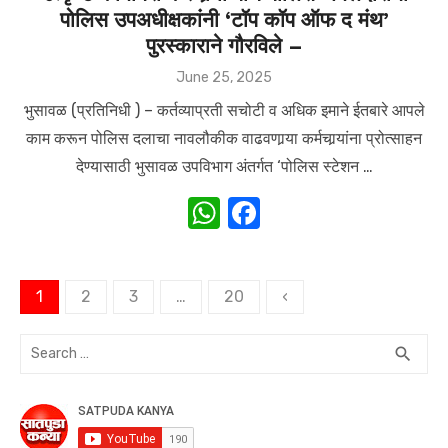
पोलिस उपअधीक्षकांनी ‘टॉप कॉप ऑफ द मंथ’
p
o
पुरस्काराने गौरविले –
p
o
Posted
June 25, 2025
k
on
भुसावळ (प्रतिनिधी ) – कर्तव्याप्रती सचोटी व अधिक इमाने ईतबारे आपले
काम करून पोलिस दलाचा नावलौकीक वाढवणार्‍या कर्मचार्‍यांना प्रोत्साहन
देण्यासाठी भुसावळ उपविभाग अंतर्गत ‘पोलिस स्टेशन …
W
F
h
a
at
c
Posts
1
2
3
…
20
‹
s
e
navigation
A
b
Search
SEA
search
p
o
for:
p
o
k