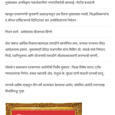
भुसावळात अनधिकृत नळजोडणीवर नगरपरिषदेची कारवाई; नोटीस बजावली
महसूल प्रकरणांची सुनावणी आठवड्यातून एक दिवस भुसावळात घ्यावी; जिल्हाधिकाऱ्यांना
द लीगल प्रॅक्टिसनर्स डिस्ट्रिक्ट बार असोसिएशनचे निवेदन :
निधन वार्ता : अशोकराव दौलतराव हिंगणे:
लेवा समाज आर्थिक विकास महामंडळ तातडीने कार्यान्वित करा; अन्यथा राज्यभर तीव्र
आंदोलनाचा इशारा ; मुख्यमंत्री देवेंद्र फडणवीस यांना शिशिर डी. जावळे यांचे निवेदन;
निधी, पदनियुक्त्या आणि योजनांची तातडीने सीअंमलबजावणी करण्याची मागणी…
पॉक्सो व बलात्कार प्रकरणात आरोपीची निर्दोष मुक्तता ; जिल्हा विशेष फास्ट ट्रॅक
न्यायालयाचा निर्णय; बचाव पक्षातर्फे ॲड. मंजुला के. मुंदडा यांनी मांडली प्रभावी बाजू :
लग्नाचे आमिष दाखवून तीन वर्षे अत्याचार केल्याचा आरोप; संशयित आरोपी तरुणासह
तिघांविरुद्ध गुन्हा