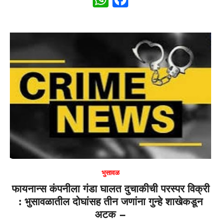
h
a
at
c
s
e
A
b
p
o
p
o
k
भुसावळ
फायनान्स कंपनीला गंडा घालत दुचाकीची परस्पर विक्री
: भुसावळातील दोघांसह तीन जणांना गुन्हे शाखेकडून
अटक –