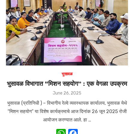
A
b
p
o
p
o
k
भुसावळ
भुसावळ विभागात “मिशन सहयोग” : एक वेगळा उपक्रम
Posted
June 26, 2025
on
भुसावळ (प्रतिनिधी ) – विभागीय रेल्वे व्यवस्थापक कार्यालय, भुसावळ येथे
“मिशन सहयोग” या विशेष कार्यक्रमाचे आज दिनांक 26 जून 2025 रोजी
आयोजन करण्यात आले. हा …
W
F