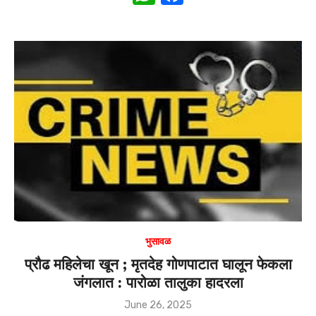
h
a
at
c
s
e
A
b
p
o
p
o
k
भुसावळ
प्रौढ महिलेचा खून ; मृतदेह गोणपाटात घालून फेकला
जंगलात : पारोळा तालुका हादरला
Posted
June 26, 2025