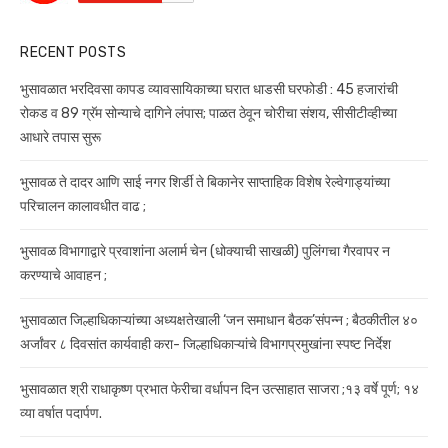
RECENT POSTS
भुसावळात भरदिवसा कापड व्यावसायिकाच्या घरात धाडसी घरफोडी : 45 हजारांची
रोकड व 89 ग्रॅम सोन्याचे दागिने लंपास; पाळत ठेवून चोरीचा संशय, सीसीटीव्हीच्या
आधारे तपास सुरू
भुसावळ ते दादर आणि साई नगर शिर्डी ते बिकानेर साप्ताहिक विशेष रेल्वेगाड्यांच्या
परिचालन कालावधीत वाढ ;
भुसावळ विभागाद्वारे प्रवाशांना अलार्म चेन (धोक्याची साखळी) पुलिंगचा गैरवापर न
करण्याचे आवाहन ;
भुसावळात जिल्हाधिकाऱ्यांच्या अध्यक्षतेखाली ‘जन समाधान बैठक’संपन्न ; बैठकीतील ४०
अर्जांवर ८ दिवसांत कार्यवाही करा- जिल्हाधिकाऱ्यांचे विभागप्रमुखांना स्पष्ट निर्देश
भुसावळात श्री राधाकृष्ण प्रभात फेरीचा वर्धापन दिन उत्साहात साजरा ;१३ वर्षे पूर्ण; १४
व्या वर्षात पदार्पण.