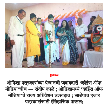
at
c
s
e
A
b
p
o
p
o
k
भुसावळ
ओडिशा पत्रकारांच्या पेन्शनची जबाबदारी ‘व्हॉईस ऑफ
मीडिया’चीच — संदीप काळे ; ओडिशामध्ये ‘व्हॉईस ऑफ
मीडिया’चे राज्य अधिवेशन उत्साहात ; साडेपाच हजार
पत्रकारांसाठी ऐतिहासिक पाऊल;