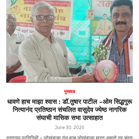
भुसावळ
धावणे हाच माझा श्वास : डॉ.तुषार पाटील -ओम सिद्धगुरू
नित्यानंद प्रतिष्ठान संचलित वासुदेव ज्येष्ठ नागरिक
संघाची मासिक सभा उत्साहात
Posted
June 30, 2025
on
वरणगाव प्रतिनिधी – लोखंडाचा गंज हाच लोखंडाला मारत असतो तर चंदन