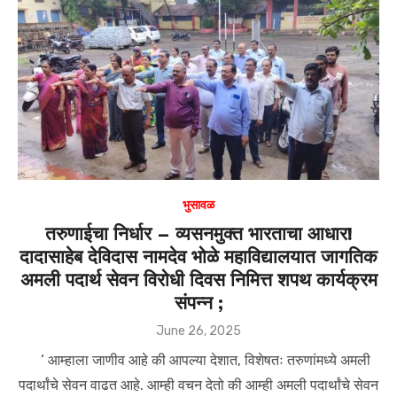
p
o
p
o
k
भुसावळ
तरुणाईचा निर्धार – व्यसनमुक्त भारताचा आधार!
दादासाहेब देविदास नामदेव भोळे महाविद्यालयात जागतिक
अमली पदार्थ सेवन विरोधी दिवस निमित्त शपथ कार्यक्रम
संपन्न ;
Posted
June 26, 2025
on
‘ आम्हाला जाणीव आहे की आपल्या देशात, विशेषतः तरुणांमध्ये अमली
पदार्थांचे सेवन वाढत आहे. आम्ही वचन देतो की आम्ही अमली पदार्थांचे सेवन