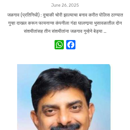
Posted
June 26, 2025
on
जळगाव (प्रतिनिधी) : दुचाकी चोरी झाल्याचा बनाव करीत पोलिस ठाण्यात
गुन्हा दाखल करून फायनान्स कंपनीला गंडा घालणार्‍या भुसावळातील दोन
संशयीतांसह तीन संशयीतांना जळगाव गुन्हेने बेड्या …
W
F
h
a
at
c
s
e
A
b
p
o
p
o
k