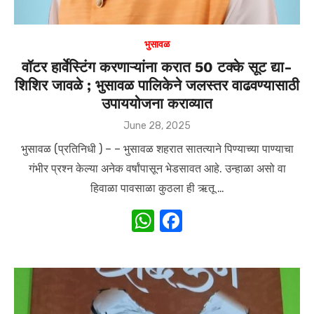
भुसावळ
वॉटर हार्वेस्टिंग करणाऱ्यांना करात 50 टक्के सूट द्या-
शिशिर जावळे ; भुसावळ पालिकेने जलस्तर वाढवण्यासाठी
उपाययोजना कराव्यात
Posted
June 28, 2025
on
भुसावळ (प्रतिनिधी ) – – भुसावळ शहरात सातत्याने पिण्याच्या पाण्याचा
गंभीर प्रश्न केल्या अनेक वर्षांपासून भेडसावत आहे. उन्हाळा असो वा
हिवाळा पावसाळा कुठला ही ऋतू …
W
F
h
a
at
c
s
e
A
b