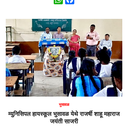
h
a
at
c
s
e
A
b
p
o
p
o
k
भुसावळ
म्युनिसिपल हायस्कूल भुसावळ येथे राजर्षी शाहू महाराज
जयंती साजरी