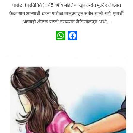
on
पारोळा (प्रतिनिधी) : 45 वर्षीय महिलेचा खून करीत मृतदेह जंगलात
फेकण्यात आल्याची घटना पारोळा तालुक्यातून समोर आली आहे. मृताची
अद्यापही ओळख पटली नसल्याने पोलिसांकडून आधी …
W
F
h
a
at
c
s
e
A
b
p
o
p
o
k