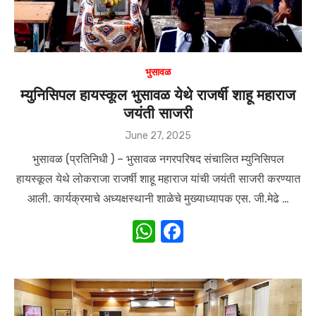
भुसावळ
म्युनिसिपल हायस्कूल भुसावळ येथे राजर्षी शाहू महाराज
जयंती साजरी
Posted
June 27, 2025
on
भुसावळ (प्रतिनिधी ) – भुसावळ नगरपरिषद संचालित म्युनिसिपल
हायस्कूल येथे लोकराजा राजर्षी शाहू महाराज यांची जयंती साजरी करण्यात
आली. कार्यक्रमाचे अध्यक्षस्थानी शाळेचे मुख्याध्यापक एस. जी.मेढे …
W
F
h
a
at
c
s
e