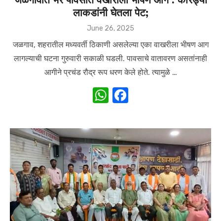
लाकडांनी घेतला पेट;
Posted
June 26, 2025
on
जळगाव, शहरातील मध्यवर्ती ठिकाणी असलेल्या एका वाखरीला भीषण आग
लागल्याची घटना गुरुवारी सकाळी घडली. पावसाचे वातावरण असतांनाही
आगीने प्रचंड रौद्र रूप धरण केले होते. त्यामुळे …
W
F
h
a
at
c
s
e
A
b
p
o
p
o
k