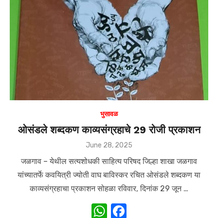
p
o
p
o
k
भुसावळ
ओसंडले शब्दकण काव्यसंग्रहाचे 29 रोजी प्रकाशन
Posted
June 28, 2025
on
जळगाव – येथील सत्यशोधकी साहित्य परिषद जिल्हा शाखा जळगाव
यांच्यातर्फे कवयित्री ज्योती वाघ बाविस्कर रचित ओसंडले शब्दकण या
काव्यसंग्रहाचा प्रकाशन सोहळा रविवार, दिनांक 29 जून …
W
F