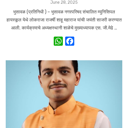
Posted
June 28, 2025
on
भुसावळ (प्रतिनिधी ) – भुसावळ नगरपरिषद संचालित म्युनिसिपल
हायस्कूल येथे लोकराजा राजर्षी शाहू महाराज यांची जयंती साजरी करण्यात
आली. कार्यक्रमाचे अध्यक्षस्थानी शाळेचे मुख्याध्यापक एस. जी.मेढे …
W
F
h
a
at
c
s
e
A
b
p
o
p
o
k