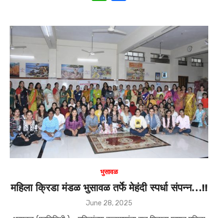
h
a
at
c
s
e
A
b
p
o
p
o
k
भुसावळ
महिला क्रिडा मंडळ भुसावळ तर्फे मेहंदी स्पर्धा संपन्न…!!
Posted
June 28, 2025
on