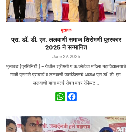
भुसावळ
प्रा. डॉ. डी. एम. ललवाणी समाज शिरोमणी पुरस्कार
2025 ने सन्मानित
Posted
June 29, 2025
on
भुसावळ (प्रतिनिधी ) – येथील श्रीमती प.क.कोटेचा महिला महाविद्यालयाचे
माजी प्रभारी प्राचार्य व ललवाणी फाउंडेशनचे अध्यक्ष प्रा.डाँ. डी. एम.
ललवाणी यांना वर्ल्ड सेवन वंडर रेडियंट …
W
F
h
a
at
c
s
e