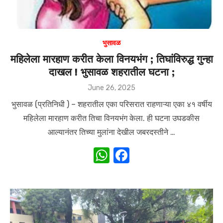
भुसावळ
महिलेला मारहाण करीत केला विनयभंग ; तिघांविरुद्ध गुन्हा
दाखल ! भुसावळ शहरातील घटना ;
Posted
June 26, 2025
on
भुसावळ (प्रतिनिधी ) – शहरातील एका परिसरात राहणाऱ्या एका ४१ वर्षीय
महिलेला मारहाण करीत तिचा विनयभंग केला. ही घटना उघडकीस
आल्यानंतर तिच्या मुलांना देखील जबरदस्तीने …
W
F
h
a
at
c
s
e
A
b