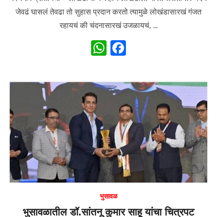
जेवढं घासलं तेवढा तो सुहास प्रदान करतो त्यामुळे लोखंडासारखं गंजत
रहायचं की चंदनासारखं उजळायचं, …
W
F
h
a
at
c
s
e
A
b
p
o
p
o
k
भुसावळ
भुसावळातील डॉ.सांतनू कुमार साहू यांचा चित्रपट