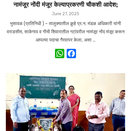
नामंजूर नोंदी मंजूर केल्याप्रकरणी चौकशी आदेश;
Posted
June 27, 2025
on
भुसावळ (प्रतिनिधी ) – तालुक्यातील कुर्‍हे प्र.न. मंडळ अधिकारी यांनी
वराडसीम, साकेगाव व गाेंंभी शिवारातील गटांवरील नामंजूर नोंद मंजूर करून
आपल्या पदाचा गैरवापर केला, असा …
W
F
h
a
at
c
s
e
A
b
p
o
p
o
k