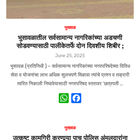
भुसावळ
भुसावळातील सर्वसामान्य नागरिकांच्या अडचणी
सोडवण्यासाठी पालीकेतर्फे दोन दिवशीय शिबीर ;
Posted
June 25, 2025
on
भुसावळ (प्रतिनिधी ) – सर्वसामान्य नागरिकांच्या नगरपरिषदेच्या विविध
सेवा व योजनांचा लाभ अधिक सुलभपणे मिळावा त्यांचे प्रश्न व तक्रारी
त्वरित निकाली निघावेयासाठी नगरपरिषद स्तरावर ‘छत्रपती …
W
F
h
a
at
c
s
e
भुसावळ
A
b
उत्कृष्ट कामगिरी करणार्‍या पाच पोलिस अंमलदारांना