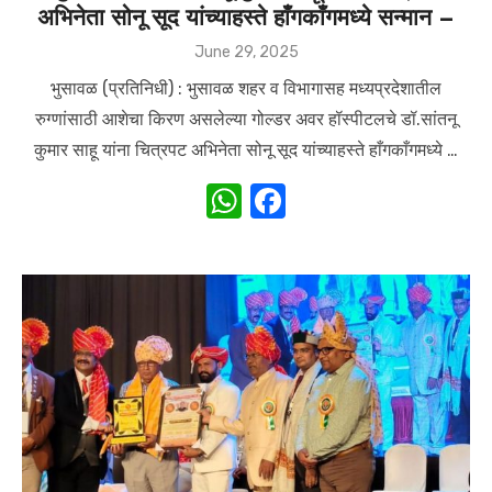
अभिनेता सोनू सूद यांच्याहस्ते हाँगकाँगमध्ये सन्मान –
Posted
June 29, 2025
on
भुसावळ (प्रतिनिधी) : भुसावळ शहर व विभागासह मध्यप्रदेशातील
रुग्णांसाठी आशेचा किरण असलेल्या गोल्डर अवर हॉस्पीटलचे डॉ.सांतनू
कुमार साहू यांना चित्रपट अभिनेता सोनू सूद यांच्याहस्ते हाँगकाँगमध्ये …
W
F
h
a
at
c
s
e
A
b
p
o
p
o
k