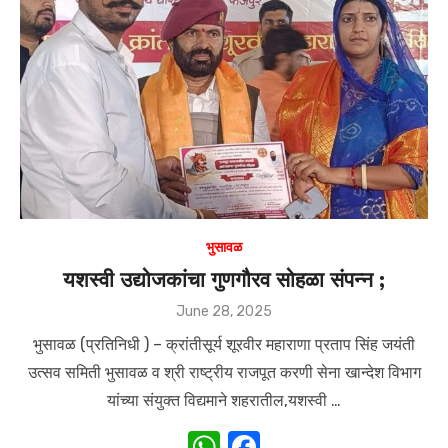
A
b
p
o
p
o
k
भुसावळ
यशस्वी उद्योजकांचा गुणगौरव सोहळा संपन्न ;
Posted
June 28, 2025
on
भुसावळ (प्रतिनिधी ) – क्रांतीसूर्य शूरवीर महाराणा प्रताप सिंह जयंती
उत्सव समिती भुसावळ व श्री राष्ट्रीय राजपूत करणी सेना खान्देश विभाग
यांच्या संयुक्त विद्यमाने शहरातील,यशस्वी …
W
F