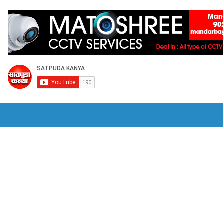
राजकीय
क्रीडा
HOME
भुसावळात हिंदी सक्तीच्या विरोधात जीआरची होळी -उबाठ
वडणूक आयोगाची देशातील सर्वात मोठी कारवाई;
भुसावळात अवैध सट्ट्यावर पोलिसांची कारवाई 
िभागात जागतिक पर्यावरण दिन 2026
आमदार सत्यजीत तांबे यांच्या हस्ते राज्यस्तरीय पुरस्क