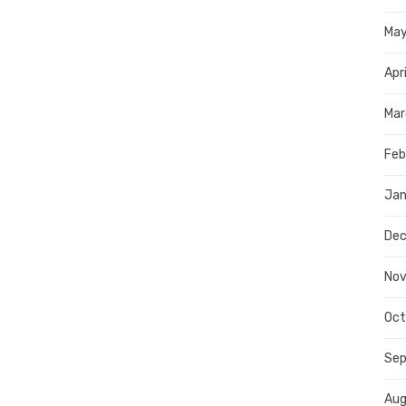
Ma
Apr
Mar
Feb
Jan
De
No
Oct
Se
Aug