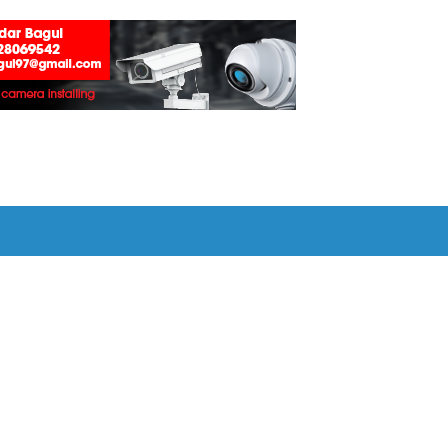
ा शिवसेनेची आग्रही मागणी !
-दोघांना अटक, २२४० रुपये व साहित्य जप्त :
ार प्रदान :