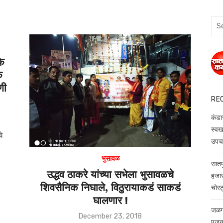
Sea
for:
के
े
णी
RE
कंडा
स्वखर
चे
उपचार
भुसावळ
सातप
उद्धव ठाकरे यांच्या सभेला भुसावळचे
हजारा
शिवसैनिक निघाले, विठुरायाकडं साकडं
चोरट्
घालणार !
जळगा
Posted
December 23, 2018
पूजन