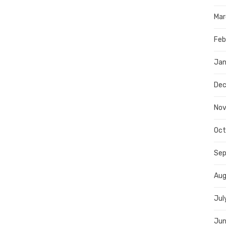
Mar
Feb
Jan
De
No
Oct
Se
Aug
Jul
Jun