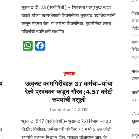
on
भुसावळ दी .23 (प्रतीनिधी ) – शिवसेना पक्षप्रमुख उद्धव
वेल्
ठाकरे यांच्या महासभेसाठी शिवसेनेच्या भुसावळ पदाधिकाऱ्यांनी
जीवाम
कसून मेहनत घेत, या सभेला शिवसैनिक, युवासैनिक तसेच
व्हि
महिलांची उपस्थिती लक्षणीय …
W
F
मध्य
विवि
h
a
बालका
at
c
भादल
s
e
भुसावळ
एक्स
A
b
ीय
उत्कृष्ट कामगिरीबद्दल 37 कर्मचा-यांचा
रेल्वे प्रबंधका कडून गौरव ;4.57 कोटी
p
o
ताप्त
रूपयांची वसूली
विद्य
p
o
Posted
December 17, 2018
k
सोमव
on
भुसावळ दी 17 (प्रतीनिधी )- भुसावळ रेल्वे विभागाच्या ३७
खुल्
ित
तिकीट निरीक्षक कर्मचार्‍यांनी नोव्हेंबर १८ मध्ये ४.५७ कोटी
आतुर
2 …
रुपयांचे उत्पन्न मिळवून दिले. याबद्दल डीआरएम आर. के. …