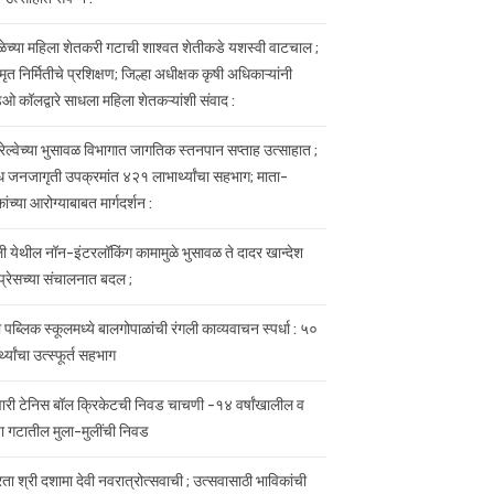
हाळेच्या महिला शेतकरी गटाची शाश्वत शेतीकडे यशस्वी वाटचाल ;
ृत निर्मितीचे प्रशिक्षण; जिल्हा अधीक्षक कृषी अधिकाऱ्यांनी
डिओ कॉलद्वारे साधला महिला शेतकऱ्यांशी संवाद :
 रेल्वेच्या भुसावळ विभागात जागतिक स्तनपान सप्ताह उत्साहात ;
ध जनजागृती उपक्रमांत ४२१ लाभार्थ्यांचा सहभाग; माता-
ंच्या आरोग्याबाबत मार्गदर्शन :
ी येथील नॉन-इंटरलॉकिंग कामामुळे भुसावळ ते दादर खान्देश
प्रेसच्या संचालनात बदल ;
ी पब्लिक स्कूलमध्ये बालगोपाळांची रंगली काव्यवाचन स्पर्धा : ५०
ार्थ्यांचा उत्स्फूर्त सहभाग
ारी टेनिस बॉल क्रिकेटची निवड चाचणी -१४ वर्षांखालील व
या गटातील मुला-मुलींची निवड
ता श्री दशामा देवी नवरात्रोत्सवाची ; उत्सवासाठी भाविकांची