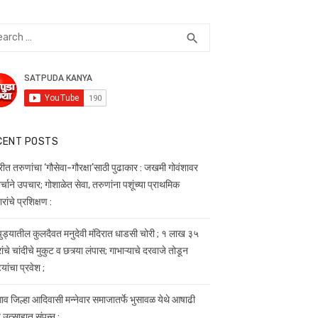
rch
SEARCH
search
CENT POSTS
रीत तरुणांचा ‘गौसेवा-गौरक्षा’साठी पुढाकार : जखमी गोवंशावर
्चाने उपचार; गोशाळेत सेवा, तरुणांना पशूंच्या प्राथमिक
ांचे प्रशिक्षण :
ुड्यातील कुलदैवत मनुदेवी मंदिरात धाडसी चोरी ; १ लाख ३५
ंचे चांदीचे मुकुट व छत्र्या लंपास; गाभाऱ्याचे दरवाजे तोडून
यांचा प्रवेश ;
व जिल्हा आदिवासी मन्नेवार समाजातर्फे भुसावळ येथे आषाढी
 उत्साहात संपन्न :