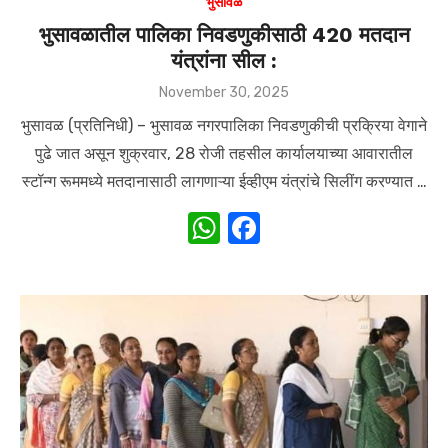
भुसावळ
भुसावळातील पालिका निवडणुकीसाठी 420 मतदान
यंत्रांना सील :
Posted
November 30, 2025
on
भुसावळ (प्रतिनिधी) – भुसावळ नगरपालिका निवडणुकीची प्रक्रिया वेगाने
पुढे जात असून शुक्रवार, 28 रोजी तहसील कार्यालयाच्या आवारातील
स्टॉन्ग रूममध्ये मतदानासाठी लागणाऱ्या ईव्हीएम यंत्रांचे सिलींग करण्यात …
W
F
h
a
at
c
s
e
A
b
p
o
p
o