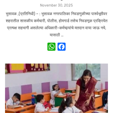
Posted
November 30, 2025
on
भुसावळ ,(प्रतिनिधी) – : भुसावळ नगरपालिका निवडणुकीच्या पार्श्वभूमीवर
शहरातील शासकीय कर्मचारी, पोलीस, होमगार्ड तसेच निवडणूक प्रक्रियेत
प्रत्यक्ष सहभागी असलेल्या अधिकारी-कर्मचार्‍यांचे मतदान वाया जाऊ नये,
यासाठी …
W
F
h
a
at
c
s
e
A
b
p
o
p
o
k