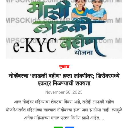
A
b
p
o
p
o
k
भुसावळ
नोव्हेंबरचा ‘लाडकी बहीण’ हप्ता लांबणीवर; डिसेंबरमध्ये
एकत्र मिळण्याची शक्यता
Posted
November 30, 2025
on
आज नोव्हेंबर महिन्याचा शेवटचा दिवस आहे, तरीही लाडकी बहीण
योजनेअंतर्गत महिलांच्या खात्यात नोव्हेंबरचा हप्ता जमा झालेला नाही. त्यामुळे
अनेक महिलांच्या मनात प्रश्न निर्माण झाले आहेत. …