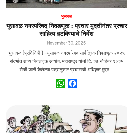
भुसावळ
भुसावळ नगरपरिषद निवडणूक : प्रचार मुदतीनंतर प्रचार
साहित्य हटविण्याचे निर्देश
Posted
November 30, 2025
on
भुसावळ (प्रतिनिधी ) –भुसावळ नगरपरिषद सार्वत्रिक निवडणूक २०२५
संदर्भात राज्य निवडणूक आयोग, महाराष्ट्र यांनी दि. २७ नोव्हेंबर २०२५
रोजी जारी केलेल्या पत्रानुसार प्रचाराची अधिकृत मुदत …
W
F
h
a
at
c
s
e
A
b
p
o