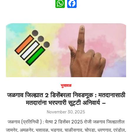
W
F
h
a
at
c
s
e
A
b
p
o
p
o
k
भुसावळ
जळगाव जिल्ह्यात 2 डिसेंबरला निवडणूक : मतदानासाठी
मतदारांना भरपगारी सुट्टी अनिवार्य –
Posted
November 30, 2025
on
जळगाव (प्रतिनिधी ) : येत्या 2 डिसेंबर 2025 रोजी जळगाव जिल्ह्यातील
जामनेर, अमळनेर, भुसावळ, भडगाव, चाळीसगाव, चोपडा, धरणगाव, एरंडोल,