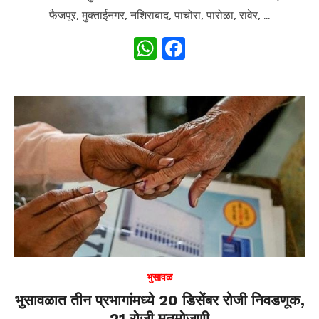
फैजपूर, मुक्ताईनगर, नशिराबाद, पाचोरा, पारोळा, रावेर, …
W
F
h
a
at
c
s
e
A
b
p
o
p
o
k
भुसावळ
भुसावळात तीन प्रभागांमध्ये 20 डिसेंबर रोजी निवडणूक,
21 रोजी मतमोजणी