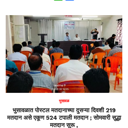
h
a
at
c
s
e
A
b
p
o
p
o
k
भुसावळ
भुसावळात पोस्टल मतदानाच्या दुसऱ्या दिवशी 219
मतदान असे एकूण 524 टपाली मतदान ; सोमवारी सुद्धा
मतदान सुरू ,