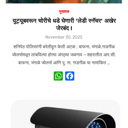
भुसावळ
युट्यूबवरून चोरीचे धडे घेणारी ‘लेडी स्नॅचर’ अखेर
जेरबंद !
Posted
November 30, 2025
on
शनिपेठ पोलिसांनी बरेलीहून केली अटक ; बाफना, भंगाळे,गाडगीळ
ज्वेलर्समधून लांबविल्या होत्या अंगठ्या जळगाव – शहरातील आर.सी.
बाफना, भंगाळे ज्वेलर्स आणि पु. ना. गाडगीळ या नामांकित …
W
F
h
a
at
c
s
e
A
b
p
o