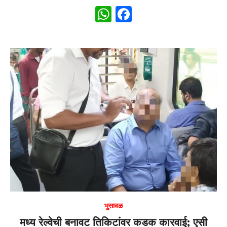
W
F
h
a
at
c
s
e
A
b
p
o
p
o
k
भुसावळ
मध्य रेल्वेची बनावट तिकिटांवर कडक कारवाई; एसी