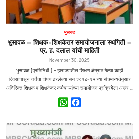
भुसावळ
भुसावळ – शिक्षक-शिक्षकेतर समायोजनाला स्थगिती –
प्र. ह. दलाल यांची माहिती
Posted
November 30, 2025
on
भुसावळ (प्रतिनिधी ) – हाराज्यातील शिक्षण क्षेत्रात गेल्या काही
दिवसांपासून चर्चेचा विषय ठरलेल्या सन २०२४-२५ च्या संचमान्यतेनुसार
अतिरिक्त शिक्षक व शिक्षकेतर कर्मचाऱ्यांच्या समायोजन प्रक्रियेला अखेर …
W
F
h
a
at
c
s
e