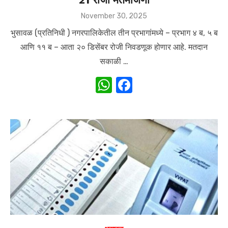
Posted
November 30, 2025
on
भुसावळ (प्रतिनिधी ) नगरपालिकेतील तीन प्रभागांमध्ये – प्रभाग ४ ब, ५ ब
आणि ११ ब – आता २० डिसेंबर रोजी निवडणूक होणार आहे. मतदान
सकाळी …
W
F
h
a
at
c
s
e
A
b
p
o
p
o
k