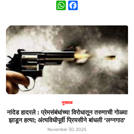
W
F
h
a
at
c
s
e
A
b
p
o
p
o
k
भुसावळ
नांदेड हादरले : प्रेमसंबंधांच्या विरोधातून तरुणाची गोळ्या
झाडून हत्या; अंत्यविधीपूर्वी प्रियसीने बांधली ‘लग्नगाठ’
Posted
November 30, 2025