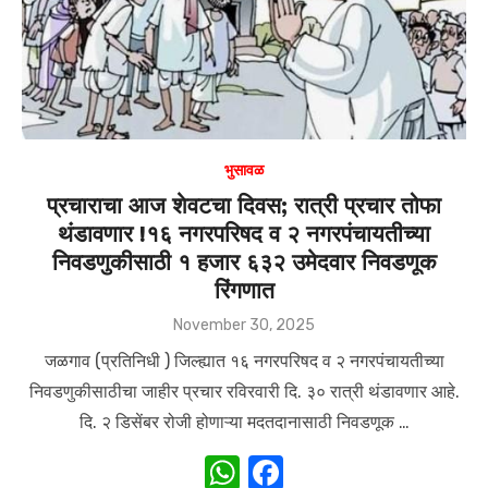
p
o
k
भुसावळ
प्रचाराचा आज शेवटचा दिवस; रात्री प्रचार तोफा
थंडावणार !१६ नगरपरिषद व २ नगरपंचायतीच्या
निवडणुकीसाठी १ हजार ६३२ उमेदवार निवडणूक
रिंगणात
Posted
November 30, 2025
on
जळगाव (प्रतिनिधी ) जिल्ह्यात १६ नगरपरिषद व २ नगरपंचायतीच्या
निवडणुकीसाठीचा जाहीर प्रचार रविरवारी दि. ३० रात्री थंडावणार आहे.
दि. २ डिसेंबर रोजी होणाऱ्या मदतदानासाठी निवडणूक …
W
F