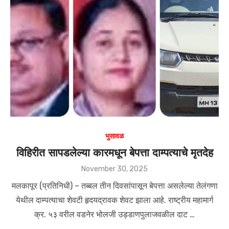
A
b
p
o
p
o
k
भुसावळ
विहिरीत सापडलेल्या कारमधून बेपत्ता दाम्पत्याचे मृतदेह
Posted
November 30, 2025
on
मलकापूर (प्रतिनिधी) – तब्बल तीन दिवसांपासून बेपत्ता असलेल्या तेलंगणा
येथील दाम्पत्याचा शेवटी हृदयद्रावक शेवट झाला आहे. राष्ट्रीय महामार्ग
क्र. ५३ वरील वडनेर भोलजी उड्डाणपुलाजवळील दाट …