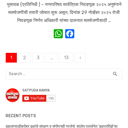
भुसावळ (प्रतिनिधी ) – नगरपरिषद सार्वत्रिक निवडणूक २०२५ अनुषंगाने
मतमोजणीची तयारी जोमात सुरू असून, दिनांक 29 नोव्हेंबर २०२५ रोजी
निवडणूक निर्णय अधिकारी यांच्या दालनात मतमोजणीसाठी …
W
F
h
a
at
c
Posts
1
2
3
…
13
‹
s
e
navigation
A
b
Search
SEA
search
p
o
for:
p
o
k
RECENT POSTS
वृक्षलागवडीबरोबर वृक्षांचे संरक्षण व संगोपनही गरजेचे: शालेय प्रार्थनेत ‘वृक्षप्रतिज्ञे’चा