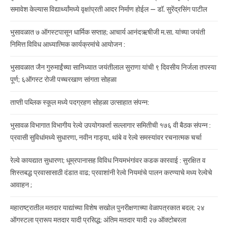
समावेश केल्यास विद्यार्थ्यांमध्ये वृक्षांप्रती आदर निर्माण होईल — डॉ. सुरेंद्रसिंग पाटील
भुसावळात ७ ऑगस्टपासून धार्मिक सप्ताह; आचार्य आनंदऋषीजी म.सा. यांच्या जयंती
निमित्त विविध आध्यात्मिक कार्यक्रमांचे आयोजन :
भुसावळात जैन गुरुमाईंच्या सानिध्यात जयंतीलाल सुराणा यांची ९ दिवसीय निर्जला तपस्या
पूर्ण; ६ऑगस्ट रोजी पच्चरखाण सांगता सोहळा
ताप्ती पब्लिक स्कूल मध्ये पदग्रहण सोहळा उत्साहात संपन्न:
भुसावळ विभागात विभागीय रेल्वे उपयोगकर्ता सल्लागार समितीची १७६ वी बैठक संपन्न :
प्रवासी सुविधांमध्ये सुधारणा, नवीन गाड्या, थांबे व रेल्वे समस्यांवर रचनात्मक चर्चा
रेल्वे कायद्यात सुधारणा; धूम्रपानासह विविध नियमभंगांवर कडक कारवाई : सुरक्षित व
शिस्तबद्ध प्रवासासाठी दंडात वाढ; प्रवाशांनी रेल्वे नियमांचे पालन करण्याचे मध्य रेल्वेचे
आवाहन ;
महाराष्ट्रातील मतदार याद्यांच्या विशेष सखोल पुनरीक्षणाच्या वेळापत्रकात बदल; २४
ऑगस्टला प्रारूप मतदार यादी प्रसिद्ध; अंतिम मतदार यादी २७ ऑक्टोबरला