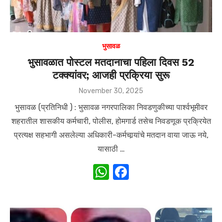
k
भुसावळ
भुसावळात पोस्टल मतदानाचा पहिला दिवस 52
टक्क्यांवर; आजही प्रक्रिया सुरू
Posted
November 30, 2025
on
भुसावळ (प्रतिनिधी ) : भुसावळ नगरपालिका निवडणुकीच्या पार्श्वभूमीवर
शहरातील शासकीय कर्मचारी, पोलीस, होमगार्ड तसेच निवडणूक प्रक्रियेत
प्रत्यक्ष सहभागी असलेल्या अधिकारी-कर्मचार्‍यांचे मतदान वाया जाऊ नये,
यासाठी …
W
F
h
a
at
c
s
e