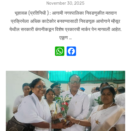
Posted
November 30, 2025
on
भूसावळ (प्रतिनिधी ) : आगामी नगरपालिका निवडणुकीत मतदान
प्रक्रियेला अधिक काटेकोर बनवण्यासाठी निवडणूक आयोगाने म्हैसूर
येथील सरकारी कंपनीकडून विशेष प्रकारची मार्कर पेन मागवली आहेत.
एकूण …
W
F
h
a
at
c
s
e
A
b
p
o
p
o
k