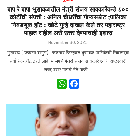
बाप रे बाप! भुसावळातील मंत्री संजय सावकारेंकडे ८००
काेटींची संपत्ती : अनिल चाैधरींचा गाैप्यस्फाेट ;पालिका
निवडणूक हाॅट : खाेटे गुन्हे दाखल केले तर महाराष्ट्र
पाहात राहील असे उत्तर देण्याचाही इशारा
Posted
November 30, 2025
on
भुसावळ ( उज्वला बागुल) : जळगाव जिल्ह्यात भुसावळ पालिकेची निवडणूक
सर्वाधिक हाॅट ठरते आहे. भाजपचे मंत्री संजय सावकारे आणि राष्ट्रवादी
शरद पवार गटाचे नेते माजी …
W
F
h
a
at
c
s
e
A
b
p
o