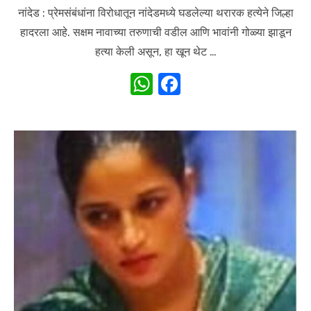
on
नांदेड : प्रेमसंबंधांना विरोधातून नांदेडमध्ये घडलेल्या थरारक हत्येने जिल्हा
हादरला आहे. सक्षम नावाच्या तरुणाची वडील आणि भावांनी गोळ्या झाडून
हत्या केली असून, हा खून थेट …
W
F
h
a
at
c
s
e
A
b
p
o
p
o
k