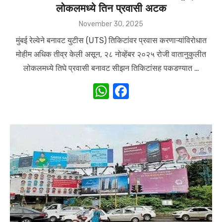
लोकलमध्ये तिन प्रवासी अटक
Posted
November 30, 2025
on
मुंबई रेल्वेने बनावट युटीस (UTS) तिकिटांवर प्रवास करणाऱ्यांविरोधात
मोहीम अधिक तीव्र केली असून, २८ नोव्हेंबर २०२५ रोजी वातानुकुलीत
लोकलमध्ये तिघे प्रवासी बनावट सीझन तिकिटांसह पकडण्यात …
W
F
h
a
at
c
s
e
A
b
p
o
p
o
k