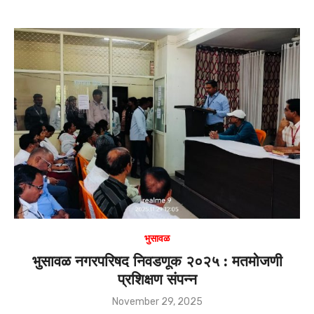
h
a
at
c
s
e
A
b
p
o
p
o
k
भुसावळ
भुसावळ नगरपरिषद निवडणूक २०२५ : मतमोजणी
प्रशिक्षण संपन्न
Posted
November 29, 2025
on