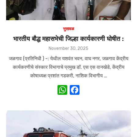
भुसावळ
भारतीय बौद्ध महासभेची जिल्हा कार्यकारणी घोषीत :
Posted
November 30, 2025
on
जळगाव (प्रतिनिधी ) -: येथील यशवंत भवन, वाघ नगर, जळगाव केंद्रीय
कार्यकरणीचे संस्कार विभागाचे प्रमुख डॉ. एस एस वानखेडे, केंद्रीय
कोषाध्यक्ष प्रशांत गडकरी, नाशिक विभागीय …
W
F
h
a
at
c
s
e
A
b