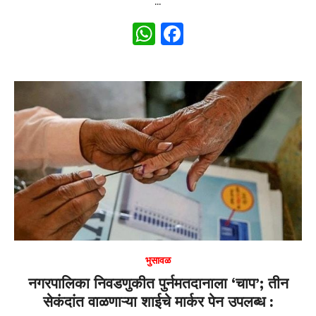
…
W
F
h
a
at
c
s
e
A
b
p
o
p
o
k
भुसावळ
नगरपालिका निवडणुकीत पुर्नमतदानाला ‘चाप’; तीन
सेकंदांत वाळणाऱ्या शाईचे मार्कर पेन उपलब्ध :