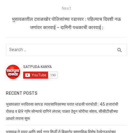
Next
Next
भुसावळातील टवाळखोर पोलिसांच्या रडारवर : पहिल्याच दिवशी नऊ
post:
जणांवर कारवाई – दामिनी पथकाची कारवाई ;
Search
SEA
search
for:
RECENT POSTS
भुसावळात भरदिवसा कापड व्यावसायिकाच्या घरात धाडसी घरफोडी : 45 हजारांची
रोकड व 89 ग्रॅम सोन्याचे दागिने लंपास; पाळत ठेवून चोरीचा संशय, सीसीटीव्हीच्या
आधारे तपास सुरू
भुसावळ ते दादर आणि साई नगर शिर्डी ते बिकानेर साप्ताहिक विशेष रेल्वेगाड्यांच्या