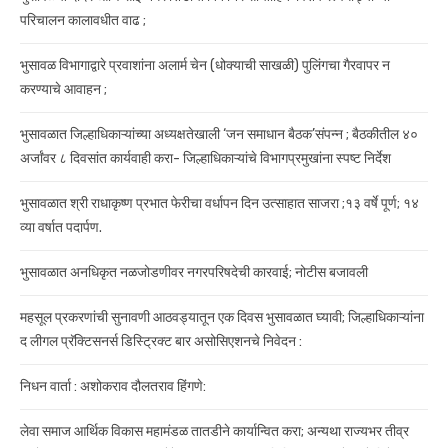
परिचालन कालावधीत वाढ ;
भुसावळ विभागाद्वारे प्रवाशांना अलार्म चेन (धोक्याची साखळी) पुलिंगचा गैरवापर न
करण्याचे आवाहन ;
भुसावळात जिल्हाधिकाऱ्यांच्या अध्यक्षतेखाली ‘जन समाधान बैठक’संपन्न ; बैठकीतील ४०
अर्जांवर ८ दिवसांत कार्यवाही करा- जिल्हाधिकाऱ्यांचे विभागप्रमुखांना स्पष्ट निर्देश
भुसावळात श्री राधाकृष्ण प्रभात फेरीचा वर्धापन दिन उत्साहात साजरा ;१३ वर्षे पूर्ण; १४
व्या वर्षात पदार्पण.
भुसावळात अनधिकृत नळजोडणीवर नगरपरिषदेची कारवाई; नोटीस बजावली
महसूल प्रकरणांची सुनावणी आठवड्यातून एक दिवस भुसावळात घ्यावी; जिल्हाधिकाऱ्यांना
द लीगल प्रॅक्टिसनर्स डिस्ट्रिक्ट बार असोसिएशनचे निवेदन :
निधन वार्ता : अशोकराव दौलतराव हिंगणे:
लेवा समाज आर्थिक विकास महामंडळ तातडीने कार्यान्वित करा; अन्यथा राज्यभर तीव्र