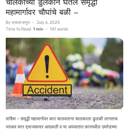
चालकाच्या डुलकीने घेतले समृद्धी
महामार्गावर चौघांचे बळी –
Posted
By
उज्वला बागुल
July 6, 2025
on
Time to Read:
1 min
-
141
words
वाशिम – समृद्धी महामार्गावर कार चालवताना चालकाला डुलकी लागताच
भरधाव कार दुभाजकावर आदळली व या अपघातात कारमधील उमरेडच्या