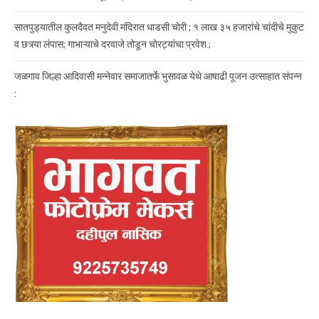
सातपुड्यातील कुलदैवत मनुदेवी मंदिरात धाडसी चोरी ; १ लाख ३५ हजारांचे चांदीचे मुकुट
व छत्र्या लंपास; गाभाऱ्याचे दरवाजे तोडून चोरट्यांचा प्रवेश ;
जळगाव जिल्हा आदिवासी मन्नेवार समाजातर्फे भुसावळ येथे आषाढी पूजन उत्साहात संपन्न
: