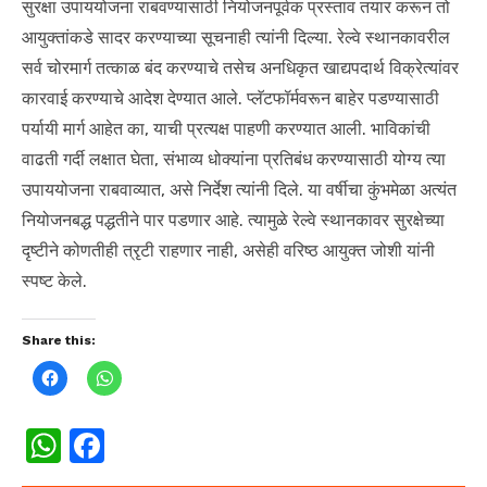
सुरक्षा उपाययोजना राबवण्यासाठी नियोजनपूर्वक प्रस्ताव तयार करून तो
आयुक्तांकडे सादर करण्याच्या सूचनाही त्यांनी दिल्या. रेल्वे स्थानकावरील
सर्व चोरमार्ग तत्काळ बंद करण्याचे तसेच अनधिकृत खाद्यपदार्थ विक्रेत्यांवर
कारवाई करण्याचे आदेश देण्यात आले. प्लॅटफॉर्मवरून बाहेर पडण्यासाठी
पर्यायी मार्ग आहेत का, याची प्रत्यक्ष पाहणी करण्यात आली. भाविकांची
वाढती गर्दी लक्षात घेता, संभाव्य धोक्यांना प्रतिबंध करण्यासाठी योग्य त्या
उपाययोजना राबवाव्यात, असे निर्देश त्यांनी दिले. या वर्षीचा कुंभमेळा अत्यंत
नियोजनबद्ध पद्धतीने पार पडणार आहे. त्यामुळे रेल्वे स्थानकावर सुरक्षेच्या
दृष्टीने कोणतीही त्रृटी राहणार नाही, असेही वरिष्ठ आयुक्त जोशी यांनी
स्पष्ट केले.
Share this:
C
C
l
l
i
i
c
c
k
k
W
F
t
t
o
o
h
a
s
s