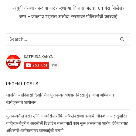
Next
घरगुती गॅसचा काळाबाजार करणाऱ्या तिघांना अटक; ६१ गॅस सिलेंडर
post:
जप्त – जळगाव शहरात असोदा रस्त्यावर पोलिसांची कारवाई
Search
SEA
search
for:
RECENT POSTS
जागतिक आदिवासी दिनानिमित्त भुसावळात भगवान बिरसा मुंडा यांना अभिवादन
कार्यक्रमाचे आयोजन :
भुसावळातील वसंत टॉकीजसमोरील शॉपिंग कॉम्प्लेक्सच्या कामाची चौकशी करा : सुधारित
तांत्रिक मंजुरी व आरसीसी डिझाईन नसतानाही काम सुरू असल्याचा आरोप; ठेकेदारासह
अधिकारी-कर्मचाऱ्यांवर कारवाईची मागणी