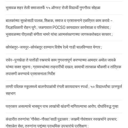
भुसावळ शहर तेली समाजातर्फे १५ ऑगस्ट रोजी विद्यार्थी गुणगौरव सोहळा
बालकांच्या सुरक्षेसाठी पालक, शिक्षक, समाज व प्रशासनाने एकत्रित काम करावे –
जिल्हाधिकारी रोहन घुगे ; जळगावात POCSO कायद्यावर कार्यशाळा व परिसंवाद ;
भुसावळच्या पीएलव्ही संगीता भामरे यांचा आत्मसंरक्षणाच्या जागरूकतेबद्दल सत्कार ;
कोयंबतूर-जयपूर-कोयंबतूर दरम्यान विशेष रेल्वे गाडी चालविण्यात येणार ;
रावेर–पुनखेडा ते पातोंडी रस्त्याचे काम गुणवत्तापूर्ण करण्याच्या आमदार अमोल जावळे
यांच्या सक्त सूचना ; ग्रामस्थांच्या तक्रारींची दखल; कामाची तात्काळ चौकशी व तांत्रिक
तपासणी करण्याचे प्रशासनाला निर्देश
ताप्ती पब्लिक स्कूलमध्ये बालगोपाळांची रंगली काव्यवाचन स्पर्धा ; ५० विद्यार्थ्यांचा उत्स्फूर्त
सहभाग
पत्रकार असल्याचे भासवून पाच लाखांची खंडणी मागितल्याचा आरोप; दोघांविरुद्ध गुन्हा
कंडारीत तरुणांचा ‘गौसेवा-गौरक्षा’साठी पुढाकार : जखमी गोवंशावर स्वखर्चाने उपचार;
गोशाळेत सेवा, तरुणांना पशूंच्या प्राथमिक उपचारांचे प्रशिक्षण :