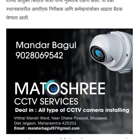
वरिष्ठ आयुक्त चित्रेश जोशी यांनी नुकतीच पाहणी केली. या वेळी
स्थानकावरील आरपीएफ निरीक्षक आणि कर्मचार्‍यांसोबत आढावा बैठक
घेण्यात आली.