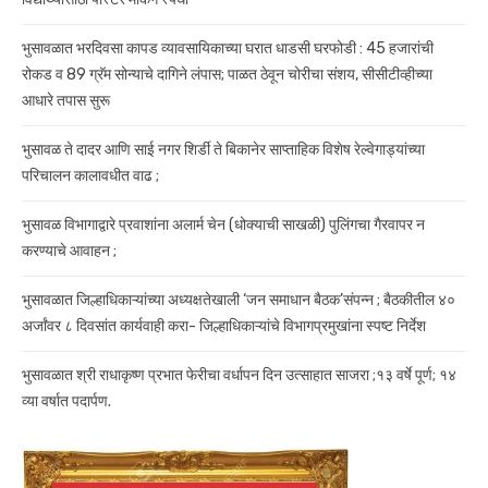
भुसावळात भरदिवसा कापड व्यावसायिकाच्या घरात धाडसी घरफोडी : 45 हजारांची
रोकड व 89 ग्रॅम सोन्याचे दागिने लंपास; पाळत ठेवून चोरीचा संशय, सीसीटीव्हीच्या
आधारे तपास सुरू
भुसावळ ते दादर आणि साई नगर शिर्डी ते बिकानेर साप्ताहिक विशेष रेल्वेगाड्यांच्या
परिचालन कालावधीत वाढ ;
भुसावळ विभागाद्वारे प्रवाशांना अलार्म चेन (धोक्याची साखळी) पुलिंगचा गैरवापर न
करण्याचे आवाहन ;
भुसावळात जिल्हाधिकाऱ्यांच्या अध्यक्षतेखाली ‘जन समाधान बैठक’संपन्न ; बैठकीतील ४०
अर्जांवर ८ दिवसांत कार्यवाही करा- जिल्हाधिकाऱ्यांचे विभागप्रमुखांना स्पष्ट निर्देश
भुसावळात श्री राधाकृष्ण प्रभात फेरीचा वर्धापन दिन उत्साहात साजरा ;१३ वर्षे पूर्ण; १४
व्या वर्षात पदार्पण.