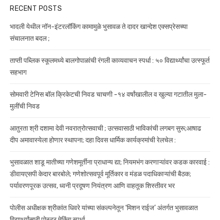
RECENT POSTS
भादली येथील नॉन-इंटरलॉकिंग कामामुळे भुसावळ ते दादर खान्देश एक्सप्रेसच्या
संचालनात बदल ;
ताप्ती पब्लिक स्कूलमध्ये बालगोपाळांची रंगली काव्यवाचन स्पर्धा : ५० विद्यार्थ्यांचा उत्स्फूर्त
सहभाग
सोमवारी टेनिस बॉल क्रिकेटची निवड चाचणी -१४ वर्षांखालील व खुल्या गटातील मुला-
मुलींची निवड
आतुरता श्री दशामा देवी नवरात्रोत्सवाची ; उत्सवासाठी भाविकांची लगबग सुरू;आषाढ
दीप अमावास्येला होणार स्थापना; दहा दिवस धार्मिक कार्यक्रमांची रेलचेल :
भुसावळात शाडू मातीच्या गणेशमूर्तींना प्राधान्य द्या; नियमभंग करणाऱ्यांवर कडक कारवाई :
डीवायएसपी केदार बारबोले; गणेशोत्सवपूर्व मूर्तिकार व मंडळ पदाधिकाऱ्यांची बैठक;
पर्यावरणपूरक उत्सव, ध्वनी प्रदूषण नियंत्रण आणि वाहतूक शिस्तीवर भर
पोलीस अधीक्षक श्रीकांत धिवरे यांच्या संकल्पनेतून ‘मिशन राईज’ अंतर्गत भुसावळात
विद्यार्थ्यांसाठी पोस्टर मेकिंग स्पर्धा