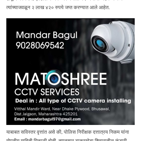
त्यांच्याजवळून २ लाख ४२० रुपये जप्त करण्यात आले आहेत.
याबाबत सविस्तर वृत्तांत असे की, पोलिस निरीक्षक दत्तात्रय निकम यांना
गोपनीय माहिती मिळाली होती. त्यानुसार टाकरखेडा शिवारातील कंडारी