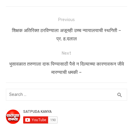
Post
Previous
navigation
Previous
शिक्षक अतिरिक्त ठरविण्याला अजूनही उच्च न्यायालयाची स्थगिती –
post:
प्र. ह.दलाल
Next
Next
भुसावळात तरुणाला दारू पिण्यासाठी पैसे न दिल्याच्या कारणावरून जीवे
post:
मारण्याची धमकी –
Search
SEA
search
for: