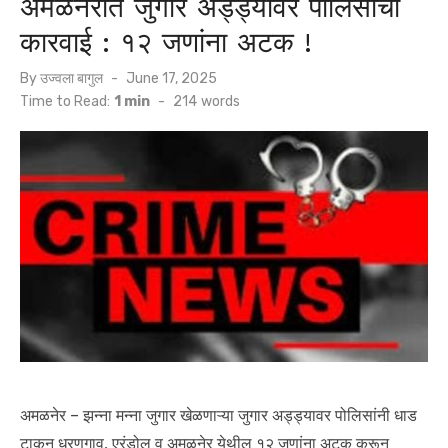
अमळनेरात जुगार अड्ड्यावर पोलिसांची
कारवाई : १२ जणांना अटक !
Posted
By
उज्वला बागुल
June 17, 2025
on
Time to Read:
1 min
-
214
words
अमळनेर – झन्ना मन्ना जुगार खेळणाऱ्या जुगार अड्ड्यावर पोलिसांनी धाड
टाकून धरणगाव, एरंडोल व अमळनेर येथील १२ जणांना अटक करून