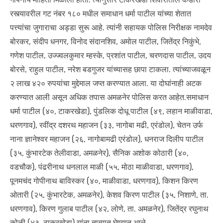
रस्त्यावरील गट नंबर १८० मधील समाधान धर्मा पाटील यांच्या शेतात
पत्त्यांचा जुगाराचा अड्डा सुरू आहे. त्यांनी सहायक पोलिस निरीक्षक नामदेव
बोरकर, संदीप धनगर, विनोद संदानशिव, अमोल पाटील, जितेंद्र निकुंभे,
गणेश पाटील, उज्ज्वलकुमार म्हस्के, प्रशांत पाटील, चरणदास पाटील, उदय
बोरसे, राहुल पाटील, नरेश बडगुजर यांच्यासह छापा टाकला. त्यांच्याजवळून
२ लाख ४२० रुपयांचा मुद्देमाल जप्त करण्यात आला. या दोघांनाही अटक
करण्यात आली असून अधिक तपास अमळनेर पोलिस करत आहेत.समाधान
धर्मा पाटील (४०, टाकरखेडा), पुंडलिक दोधू पाटील (४९, लहान माळीवाडा,
धरणगाव), रवींद्र दशरथ महाजन (३३, नागोबा मढी, एरंडोल), चेतन उर्फ
नाना ज्ञानेश्वर महाजन (२६, नागोबामढी एरंडोल), धनराज दिलीप पाटील
(३५, कुंभारटेक तेलीवाडा, अमळनेर), सैनिक अशोक कोठारी (४०,
वडचौक), पंढरीनाथ धनलाल माळी (५५, मोठा माळीवाडा, धरणगाव),
पूनमचंद गोपीनाथ बाविस्कर (४०, माळीवाडा, धरणगाव), किशन किरण
ओतारी (२५, कुंभारटेक, अमळनेर), केशव किरण पाटील (३५, निशाणे, ता.
धरणगाव), किरण गुलाब पाटील (४२, लोणे, ता. अमळनेर), जितेंद्र रघुनाथ
कोळी (४३, टाकरखेडा) यांना ताब्यात घेण्यात आले.