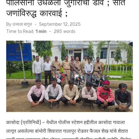
पोलिसांनी उधळला जुगाराचा डाव ; सात
जणांविरुद्ध कारवाई ;
Posted
By
उज्वला बागुल
September 12, 2025
on
Time to Read:
1 min
-
285
words
कासोदा (प्रतिनिधी) – येथील पोलीस स्टेशन हद्दीतील कासोदा गावाला
लागून असलेल्या बांभोरी शिवारात गालापुर रोडवर फैजल शेख यांचे शेतात