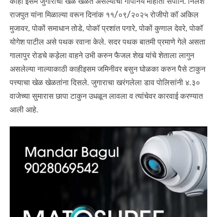
काही इसम जुगाराचा खेळ खेळत असल्याची गोपनिय माहीती सपोनि. निलेश
राजपुत यांना मिळाल्या वरून दिनांक ११/०९/२०२५ रोजीपो कॉ अकिल
मुजावर, पोकों समाधान तोडे, पोकॉ प्रशांत पगारे, पोकों कुणाल देवरे, पोकॉ
योगेश पाटील असे पथक रवाना केले. सदर पथक बातमी प्रमाणे गेले असता
गालापुर रोडचे कड़ेला वाहने उभी करुन फैजल शेख यांचे शेताला लागुन
असलेल्या नाल्याकाठी काहीइसम जमिनीवर बसुन घोळका करुन पैसे टाकुन
पत्त्याचा खेळ खेळतांना दिसले. जुगाराचा खरंगलेला डाव पोलिसांनी ४.३०
वाजेच्या सुमारास छापा टाकुन उधळून लावला व त्यांचेवर कारवाई करण्यात
आली आहे.