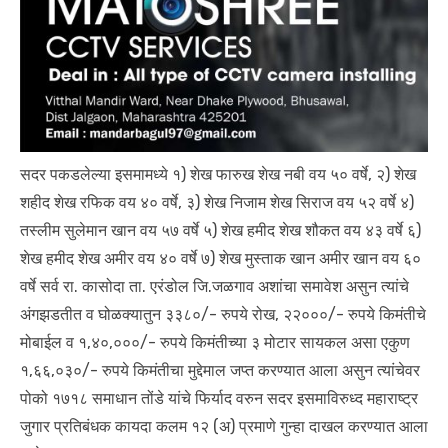
सदर पकडलेल्या इसमामध्ये १) शेख फारुख शेख नबी वय ५० वर्षे, २) शेख
शहीद शेख रफिक वय ४० वर्षे, ३) शेख निजाम शेख सिराज वय ५२ वर्षे ४)
तस्लीम सुलेमान खान वय ५७ वर्षे ५) शेख हमीद शेख शौकत वय ४३ वर्षे ६)
शेख हमीद शेख अमीर वय ४० वर्षे ७) शेख मुस्ताक खान अमीर खान वय ६०
वर्षे सर्व रा. कासोदा ता. एरंडोल जि.जळगाव अशांचा समावेश असुन त्यांचे
अंगझडतीत व घोळक्यातुन ३३८०/- रुपये रोख, २२०००/- रुपये किमंतीचे
मोबाईल व १,४०,०००/- रुपये किमंतीच्या ३ मोटार सायकल असा एकुण
१,६६,०३०/- रुपये किमंतीचा मुद्देमाल जप्त करण्यात आला असुन त्यांचेवर
पोको १७१८ समाधान तोंडे यांचे फिर्याद वरुन सदर इसमाविरुध्द महाराष्ट्र
जुगार प्रतिबंधक कायदा कलम १२ (अ) प्रमाणे गुन्हा दाखल करण्यात आला