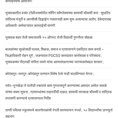
कार्यक्रमाचे आयोजन :
भुसावळातील वसंत टॉकीजसमोरील शॉपिंग कॉम्प्लेक्सच्या कामाची चौकशी करा : सुधारित
तांत्रिक मंजुरी व आरसीसी डिझाईन नसतानाही काम सुरू असल्याचा आरोप; ठेकेदारासह
अधिकारी-कर्मचाऱ्यांवर कारवाईची मागणी
भुसावळ शहर तेली समाजातर्फे १५ ऑगस्ट रोजी विद्यार्थी गुणगौरव सोहळा
बालकांच्या सुरक्षेसाठी पालक, शिक्षक, समाज व प्रशासनाने एकत्रित काम करावे –
जिल्हाधिकारी रोहन घुगे ; जळगावात POCSO कायद्यावर कार्यशाळा व परिसंवाद ;
भुसावळच्या पीएलव्ही संगीता भामरे यांचा आत्मसंरक्षणाच्या जागरूकतेबद्दल सत्कार ;
कोयंबतूर-जयपूर-कोयंबतूर दरम्यान विशेष रेल्वे गाडी चालविण्यात येणार ;
रावेर–पुनखेडा ते पातोंडी रस्त्याचे काम गुणवत्तापूर्ण करण्याच्या आमदार अमोल जावळे
यांच्या सक्त सूचना ; ग्रामस्थांच्या तक्रारींची दखल; कामाची तात्काळ चौकशी व तांत्रिक
तपासणी करण्याचे प्रशासनाला निर्देश
ताप्ती पब्लिक स्कूलमध्ये बालगोपाळांची रंगली काव्यवाचन स्पर्धा ; ५० विद्यार्थ्यांचा उत्स्फूर्त
सहभाग