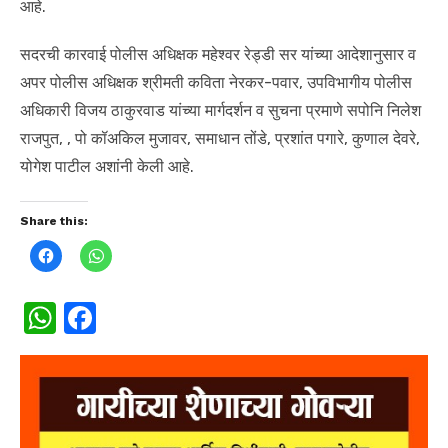
आहे.
सदरची कारवाई पोलीस अधिक्षक महेश्वर रेड्डी सर यांच्या आदेशानुसार व
अपर पोलीस अधिक्षक श्रीमती कविता नेरकर-पवार, उपविभागीय पोलीस
अधिकारी विजय ठाकुरवाड यांच्या मार्गदर्शन व सुचना प्रमाणे सपोनि निलेश
राजपुत, , पो कॉअकिल मुजावर, समाधान तोंडे, प्रशांत पगारे, कुणाल देवरे,
योगेश पाटील अशांनी केली आहे.
Share this:
C
C
l
l
i
i
c
c
k
k
W
F
t
t
o
o
h
a
s
s
h
h
a
a
at
c
r
r
e
e
s
e
o
o
n
n
F
W
A
b