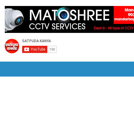
राजकीय
क्रीडा
HOME
भुसावळात हिंदी सक्तीच्या विरोधात जीआरची होळी -उबाठ
वडणूक आयोगाची देशातील सर्वात मोठी कारवाई;
भुसावळात अवैध सट्ट्यावर पोलिसांची कारवाई 
िभागात जागतिक पर्यावरण दिन 2026
आमदार सत्यजीत तांबे यांच्या हस्ते राज्यस्तरीय पुरस्क