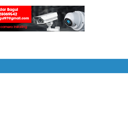
ा शिवसेनेची आग्रही मागणी !
-दोघांना अटक, २२४० रुपये व साहित्य जप्त :
ार प्रदान :