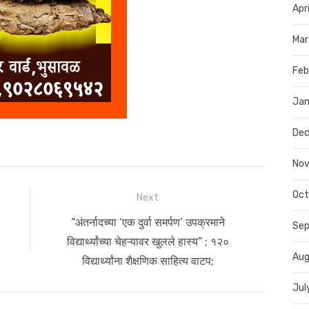
Apr
Mar
Feb
Jan
De
No
Oct
Next
Next
“अंतर्नादच्या ‘एक दुर्वा समर्पण’ उपक्रमाने
Se
post:
विद्यार्थ्यांच्या चेहऱ्यावर खुलले हास्य” ; १२०
Aug
विद्यार्थ्यांना शैक्षणिक साहित्य वाटप;
Jul