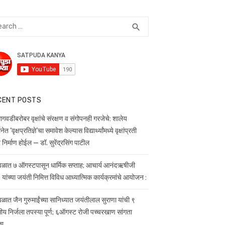
rch
SEARCH
search
CENT POSTS
लागवडीबरोबर वृक्षांचे संरक्षण व संगोपनही गरजेचे: शालेय
थनेत ‘वृक्षप्रतिज्ञे’चा समावेश केल्यास विद्यार्थ्यांमध्ये वृक्षांप्रती
निर्माण होईल — डॉ. सुरेंद्रसिंग पाटील
वळात ७ ऑगस्टपासून धार्मिक सप्ताह; आचार्य आनंदऋषीजी
 यांच्या जयंती निमित्त विविध आध्यात्मिक कार्यक्रमांचे आयोजन :
वळात जैन गुरुमाईंच्या सानिध्यात जयंतीलाल सुराणा यांची ९
ीय निर्जला तपस्या पूर्ण; ६ऑगस्ट रोजी पच्चरखाण सांगता
ळा