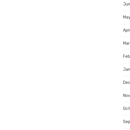
Jun
Ma
Apr
Mar
Feb
Jan
De
No
Oct
Se