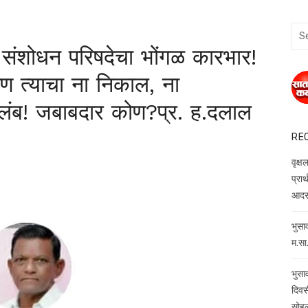
Sea
for:
 व संशोधन परिषदेचा भोंगळ कारभार!
,पण त्याचा ना निकाल, ना
विलंब! जबाबदार कोण?प्र. ह.दलाल
RE
वृक्ष
प्रार्
आदर 
भुसा
म.सा.
भुसा
दिवस
सोह