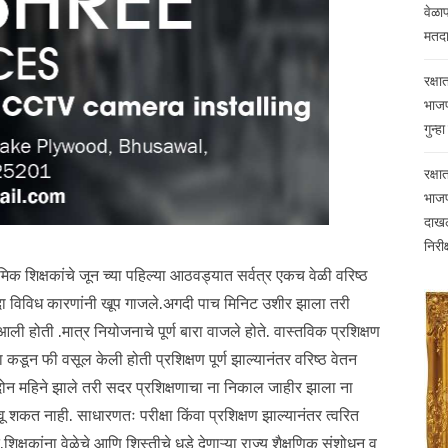
वेळा
मतदा
रक्षा
भाजपच
गुन्
रक्षा
भाजप
दाखल
निरीक
क शिक्षकांचे जून च्या पहिल्या आठवड्यात सर्वत्र एकच वेळी वरिष्ठ
ण यंदा विविध कारणांनी खूप गाजले.अगदी पाच मिनिट उशीर झाला तरी
ली होती .मात्र नियोजनाचे पूर्ण बारा वाजले होते. वास्तविक प्रशिक्षण
 कडून फी वसूल केली होती प्रशिक्षण पूर्ण झाल्यानंतर वरिष्ठ वेतन
ा दोन महिने झाले तरी सदर प्रशिक्षणाचा ना निकाल जाहीर झाला ना
ाठवू शकत नाही. साधारणतः परीक्षा किंवा प्रशिक्षण झाल्यानंतर त्वरित
्षकांना वेळेचे आणि शिस्तीचे धडे देणाऱ्या राज्य शैक्षणिक संशोधन व