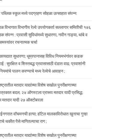
ती पब्लिक स्कूल मध्ये पदग्रहण सोहळा उत्साहात संपन्न:
वळ विभागात विभागीय रेल्वे उपयोगकर्ता सल्लागार समितीची १७६
ठक संपन्न : प्रवासी सुविधांमध्ये सुधारणा, नवीन गाड्या, थांबे व
े समस्यांवर रचनात्मक चर्चा
वे कायद्यात सुधारणा; धूम्रपानासह विविध नियमभंगांवर कडक
ई : सुरक्षित व शिस्तबद्ध प्रवासासाठी दंडात वाढ; प्रवाशांनी
े नियमांचे पालन करण्याचे मध्य रेल्वेचे आवाहन ;
ष्ट्रातील मतदार याद्यांच्या विशेष सखोल पुनरीक्षणाच्या
पत्रकात बदल; २४ ऑगस्टला प्रारूप मतदार यादी प्रसिद्ध;
म मतदार यादी २७ ऑक्टोबरला
ताईनगरात वॉचमनची हत्या; हॉटेल मालकाविरोधात खुनाचा गुन्हा
राचे थकीत पैसे मागितल्याचा राग ;
ष्ट्रातील मतदार याद्यांच्या विशेष सखोल पुनरीक्षणाच्या