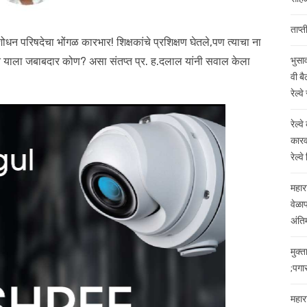
ताप्
शोधन परिषदेचा भोंगळ कारभार! शिक्षकांचे प्रशिक्षण घेतले,पण त्याचा ना
न याला जबाबदार कोण? असा संतप्त प्र. ह.दलाल यांनी सवाल केला
भुसा
वी बै
रेल्व
रेल्
कारवा
रेल्व
महारा
वेळा
अंति
मुक्
;पगा
महारा