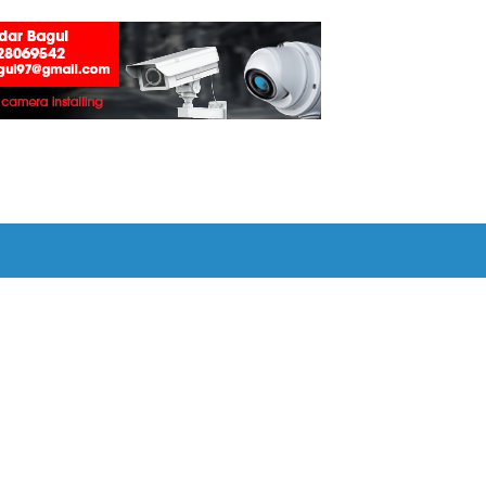
ा शिवसेनेची आग्रही मागणी !
-दोघांना अटक, २२४० रुपये व साहित्य जप्त :
ार प्रदान :