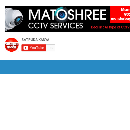
राजकीय
क्रीडा
HOME
भुसावळात हिंदी सक्तीच्या विरोधात जीआरची होळी -उबाठ
वडणूक आयोगाची देशातील सर्वात मोठी कारवाई;
भुसावळात अवैध सट्ट्यावर पोलिसांची कारवाई 
िभागात जागतिक पर्यावरण दिन 2026
आमदार सत्यजीत तांबे यांच्या हस्ते राज्यस्तरीय पुरस्क