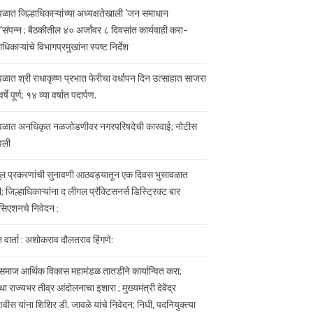
वळात जिल्हाधिकाऱ्यांच्या अध्यक्षतेखाली ‘जन समाधान
’संपन्न ; बैठकीतील ४० अर्जांवर ८ दिवसांत कार्यवाही करा-
ाधिकाऱ्यांचे विभागप्रमुखांना स्पष्ट निर्देश
वळात श्री राधाकृष्ण प्रभात फेरीचा वर्धापन दिन उत्साहात साजरा
र्षे पूर्ण; १४ व्या वर्षात पदार्पण.
वळात अनधिकृत नळजोडणीवर नगरपरिषदेची कारवाई; नोटीस
वली
ल प्रकरणांची सुनावणी आठवड्यातून एक दिवस भुसावळात
ी; जिल्हाधिकाऱ्यांना द लीगल प्रॅक्टिसनर्स डिस्ट्रिक्ट बार
िएशनचे निवेदन :
 वार्ता : अशोकराव दौलतराव हिंगणे:
 समाज आर्थिक विकास महामंडळ तातडीने कार्यान्वित करा;
ा राज्यभर तीव्र आंदोलनाचा इशारा ; मुख्यमंत्री देवेंद्र
ीस यांना शिशिर डी. जावळे यांचे निवेदन; निधी, पदनियुक्त्या