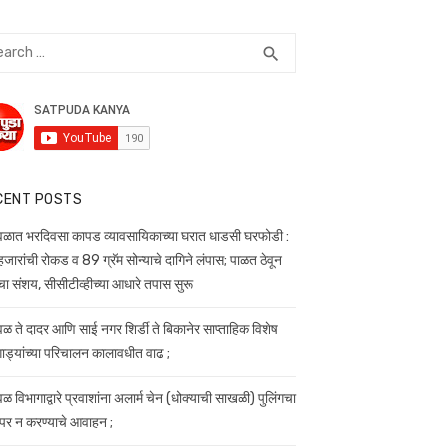
rch
SEARCH
search
CENT POSTS
वळात भरदिवसा कापड व्यावसायिकाच्या घरात धाडसी घरफोडी :
जारांची रोकड व 89 ग्रॅम सोन्याचे दागिने लंपास; पाळत ठेवून
चा संशय, सीसीटीव्हीच्या आधारे तपास सुरू
वळ ते दादर आणि साई नगर शिर्डी ते बिकानेर साप्ताहिक विशेष
वेगाड्यांच्या परिचालन कालावधीत वाढ ;
ळ विभागाद्वारे प्रवाशांना अलार्म चेन (धोक्याची साखळी) पुलिंगचा
ापर न करण्याचे आवाहन ;