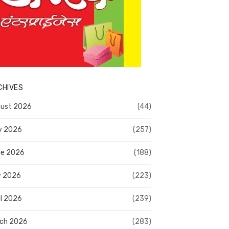
CHIVES
ust 2026
(44)
y 2026
(257)
e 2026
(188)
y 2026
(223)
il 2026
(239)
ch 2026
(283)