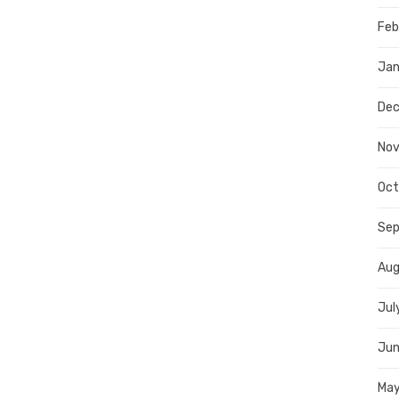
Feb
Jan
De
No
Oct
Se
Aug
Jul
Jun
Ma