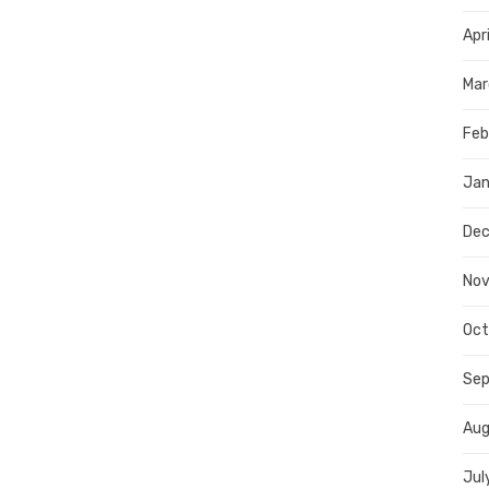
Apr
Mar
Feb
Jan
De
No
Oct
Se
Aug
Jul