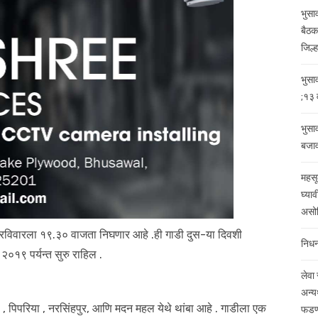
भुसा
बैठक
जिल्ह
भुसा
;१३ व
भुसा
बजा
महसू
घ्याव
असोस
क रविवारला १९.३० वाजता निघणार आहे .ही गाडी दुस-या दिवशी
निधन
२०१९ पर्यन्त सुरु राहिल .
लेवा
अन्यथ
ी , पिपरिया , नरसिंहपुर, आणि मदन महल येथे थांबा आहे . गाडीला एक
फडणव